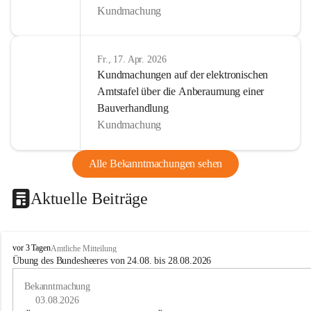
Kundmachung
Fr., 17. Apr. 2026
Kundmachungen auf der elektronischen
Amtstafel über die Anberaumung einer
Bauverhandlung
Kundmachung
Alle Bekanntmachungen sehen
Aktuelle Beiträge
B
vor 3 Tagen
Amtliche Mitteilung
u
Übung des Bundesheeres von 24.08. bis 28.08.2026
c
h
Bekanntmachung
-
03.08.2026