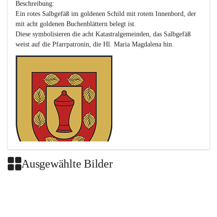
Beschreibung:

Ein rotes Salbgefäß im goldenen Schild mit rotem Innenbord, der 
mit acht goldenen Buchenblättern belegt ist.

Diese symbolisieren die acht Katastralgemeinden, das Salbgefäß 
Ausgewählte Bilder
Das neue Wappen ist eine Verschmelzung der Wappen der ehemals 
selbstständigen Gemeinden Buch-Geiseldorf und St. Magdalena.
