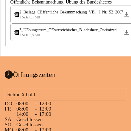
S
Öffentliche Bekanntmachung: Übung des Bundesheeres
t
.
2_Beilage_OEffentliche_Bekannmachung_VBl._I_Nr._52_2007
M
1 Seite
•
0,1 MB
a
g
3_UEbungsraum_OEsterreichisches_Bundesheer_Optimized
d
1 Seite
•
3,5 MB
a
l
e
n
a
Öffnungszeiten
Schließt bald
DO
08:00
-
12:00
FR
08:00
-
12:00
14:00
-
17:00
SA
Geschlossen
SO
Geschlossen
MO
08:00
-
12:00