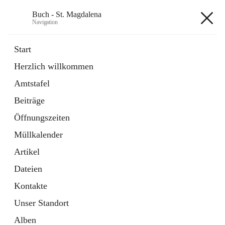
Buch - St. Magdalena
Navigation
Buch - St. Magdalena
Start
Herzlich willkommen
Gemeinde
Amtstafel
11 Schnellzugriffe
Beiträge
Bürgerservice
10 Schnellzugriffe
Öffnungszeiten
Müllkalender
+6
Artikel
Dateien
Kontakte
Unser Standort
Hauptadresse
Alben