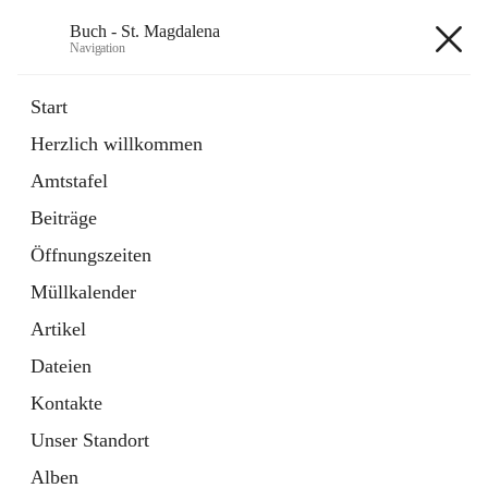
Buch - St. Magdalena
Navigation
Buch - St. Magdalena
Start
Herzlich willkommen
Gemeinde
Amtstafel
11 Schnellzugriffe
Beiträge
Bürgerservice
10 Schnellzugriffe
Öffnungszeiten
Müllkalender
+6
Artikel
Dateien
Kontakte
Unser Standort
Hauptadresse
Alben