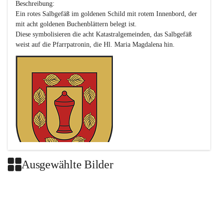
Beschreibung:

Ein rotes Salbgefäß im goldenen Schild mit rotem Innenbord, der 
mit acht goldenen Buchenblättern belegt ist.

Diese symbolisieren die acht Katastralgemeinden, das Salbgefäß 
Ausgewählte Bilder
Das neue Wappen ist eine Verschmelzung der Wappen der ehemals 
selbstständigen Gemeinden Buch-Geiseldorf und St. Magdalena.
