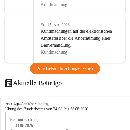
Kundmachung
Fr., 17. Apr. 2026
Kundmachungen auf der elektronischen
Amtstafel über die Anberaumung einer
Bauverhandlung
Kundmachung
Alle Bekanntmachungen sehen
Aktuelle Beiträge
B
vor 3 Tagen
Amtliche Mitteilung
u
Übung des Bundesheeres von 24.08. bis 28.08.2026
c
h
Bekanntmachung
-
03.08.2026