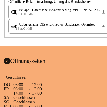
S
Öffentliche Bekanntmachung: Übung des Bundesheeres
t
.
2_Beilage_OEffentliche_Bekannmachung_VBl._I_Nr._52_2007
M
1 Seite
•
0,1 MB
a
g
3_UEbungsraum_OEsterreichisches_Bundesheer_Optimized
d
1 Seite
•
3,5 MB
a
l
e
n
a
Öffnungszeiten
Geschlossen
DO
08:00
-
12:00
FR
08:00
-
12:00
14:00
-
17:00
SA
Geschlossen
SO
Geschlossen
MO
08:00
-
12:00