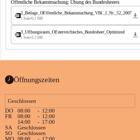
S
Öffentliche Bekanntmachung: Übung des Bundesheeres
t
.
2_Beilage_OEffentliche_Bekannmachung_VBl._I_Nr._52_2007
M
1 Seite
•
0,1 MB
a
g
3_UEbungsraum_OEsterreichisches_Bundesheer_Optimized
d
1 Seite
•
3,5 MB
a
l
e
n
a
Öffnungszeiten
Geschlossen
DO
08:00
-
12:00
FR
08:00
-
12:00
14:00
-
17:00
SA
Geschlossen
SO
Geschlossen
MO
08:00
-
12:00