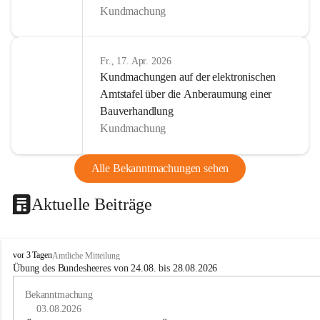
Kundmachung
Fr., 17. Apr. 2026
Kundmachungen auf der elektronischen
Amtstafel über die Anberaumung einer
Bauverhandlung
Kundmachung
Alle Bekanntmachungen sehen
Aktuelle Beiträge
B
vor 3 Tagen
Amtliche Mitteilung
u
Übung des Bundesheeres von 24.08. bis 28.08.2026
c
h
Bekanntmachung
-
03.08.2026