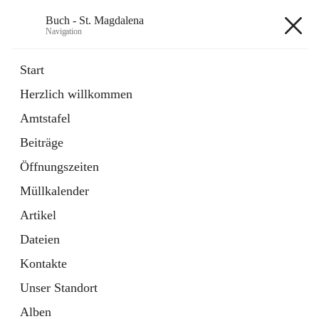
Buch - St. Magdalena
Navigation
Buch - St. Magdalena
Start
Herzlich willkommen
Gemeinde
Amtstafel
11 Schnellzugriffe
Beiträge
Bürgerservice
10 Schnellzugriffe
Öffnungszeiten
Müllkalender
+6
Artikel
Dateien
Kontakte
Unser Standort
Hauptadresse
Alben