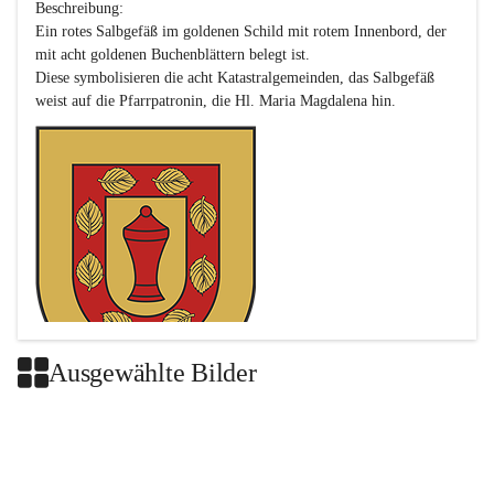
Beschreibung:

Ein rotes Salbgefäß im goldenen Schild mit rotem Innenbord, der 
mit acht goldenen Buchenblättern belegt ist.

Diese symbolisieren die acht Katastralgemeinden, das Salbgefäß 
Ausgewählte Bilder
Das neue Wappen ist eine Verschmelzung der Wappen der ehemals 
selbstständigen Gemeinden Buch-Geiseldorf und St. Magdalena.
