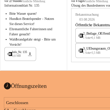
B
B
vor 22 Stunden
vor 4 Tagen
Amtliche Mitteilung
Amtliche Mitteilung
u
u
Informationsblatt Nr. 135
Übung des Bundesheeres von
c
c
Bitte Wasser sparen!
h
h
Bekanntmachung
-
-
Hundkot-Beutelspender - Nutzen 
03.08.2026
S
S
Sie dieses Service!
Öffentliche Bekanntm
t
t
Ehrenamtliche Fahrerinnen und 
.
.
2_Beilage_OEffent
Fahrer gesucht!
M
M
1 Seite
•
0,1 MB
Waldbrandgefahr steigt - Bitte um 
a
a
Vorsicht!
g
g
3_UEbungsraum_OEs
d
d
Info_Nr. 135
1 Seite
•
3,5 MB
a
a
0,6 MB
l
l
e
e
n
n
a
a
Öffnungszeiten
Geschlossen