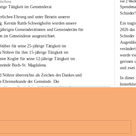
B
vor 2 Woc
tteilung
u
hrige Tätigkeit im Gemeinderat
Spendena
c
Schieder
rlichen Ehrung und unter Beisein unserer 
h
-
g. Kerstin Raith-Schweighofer wurden unsere 
Ein tragi
S
gjährigen Gemeinderätinnen und Gemeinderäte für 
2026 das
t
en im Gemeinderat ausgezeichnet.
Schieder
.
Augenblic
M
Stüber 
für seine 
25-jährige Tätigkeit
 im 
verändert
a
a Nöhrer 
für ihre
 15-jährige Tätigkeit
 im 
wurde vi
g
nter Kogler 
für seine
 12-jährige Tätigkeit
 im 
d
gerissen 
einde Buch-St. Magdalena. 
a
und zwei
l
 Nöhrer überreichte als Zeichen des Dankes und 
e
In dieser
e Ehrenurkunde der Gemeinde. Die 
n
hinterbli
. Kerstin Raith-Schweighofer würdigte die 
a
Mit Ihrer
politische Tätigkeit mit der Überreichung eines 
der Antei
eiermärkischen Landesregierung.
Wir dank
t. Magdalena und das Land Steiermark bedanken 
Spendern 
n langjährigen Einsatz, das verantwortungsbewusste 
Unterstüt
+6
wertvolle Mitarbeit zum Wohle der 
ihr Mitge
n und Gemeindebürger!