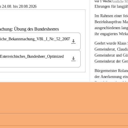
B
vor 1 Woche
Amtliche Mi
u
 24.08. bis 28.08.2026
Ehrungen für langjä
c
Im Rahmen einer feie
h
-
Bezirkshauptfrau Ma
S
ausgeschiedenen lan
achung: Übung des Bundesheeres
t
ihr engagiertes Wirk
.
liche_Bekannmachung_VBl._I_Nr._52_2007
M
Geehrt wurde 
Klaus 
a
Gemeinderat, 
Claudi
g
Gemeinderat und 
Gü
terreichisches_Bundesheer_Optimized
d
Gemeinderat der Gem
a
l
Bürgermeister Roland
e
der Anerkennung ein
n
Bezirkshauptfrau Mag
a
langjährige kommunal
Ehrendiploms der St
Die Gemeinde Buch-S
sich herzlich für de
Engagement und die 
Gemeindebürgerinne