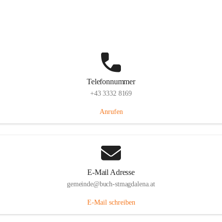
St. Magdalena 55, 8274 Buch-St. Magdalena, AUT
Auf Karte ansehen
Telefonnummer
+43 3332 8169
Anrufen
E-Mail Adresse
gemeinde@buch-stmagdalena.at
E-Mail schreiben