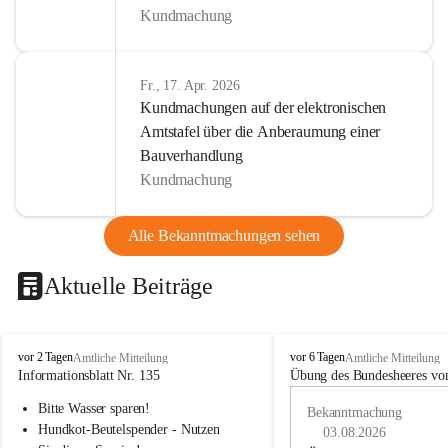
Kundmachung
Fr., 17. Apr. 2026
Kundmachungen auf der elektronischen
Amtstafel über die Anberaumung einer
Bauverhandlung
Kundmachung
Alle Bekanntmachungen sehen
Aktuelle Beiträge
B
B
vor 2 Tagen
vor 6 Tagen
Amtliche Mitteilung
Amtliche Mitteilung
u
u
Informationsblatt Nr. 135
Übung des Bundesheeres von
c
c
Bitte Wasser sparen!
h
h
Bekanntmachung
-
-
Hundkot-Beutelspender - Nutzen 
03.08.2026