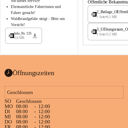
S
S
Sie dieses Service!
Öffentliche Bekanntm
t
t
Ehrenamtliche Fahrerinnen und 
.
.
2_Beilage_OEffent
Fahrer gesucht!
M
M
1 Seite
•
0,1 MB
Waldbrandgefahr steigt - Bitte um 
a
a
Vorsicht!
g
g
3_UEbungsraum_OEs
d
d
Info_Nr. 135
1 Seite
•
3,5 MB
a
a
0,6 MB
l
l
e
e
n
n
a
a
Öffnungszeiten
Geschlossen
SO
Geschlossen
MO
08:00
-
12:00
DI
08:00
-
12:00
MI
08:00
-
12:00
DO
08:00
-
12:00
FR
08:00
-
12:00