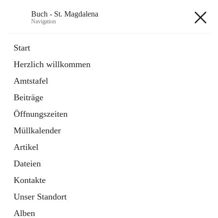
Buch - St. Magdalena
Navigation
Buch - St. Magdalena
Start
Herzlich willkommen
Gemeinde
Amtstafel
11 Schnellzugriffe
Beiträge
Bürgerservice
10 Schnellzugriffe
Öffnungszeiten
Müllkalender
+6
Artikel
Dateien
Kontakte
Unser Standort
Hauptadresse
Alben