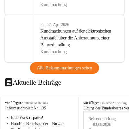
Kundmachung
Fr., 17. Apr. 2026
Kundmachungen auf der elektronischen
Amtstafel über die Anberaumung einer
Bauverhandlung
Kundmachung
Alle Bekanntmachungen sehen
Aktuelle Beiträge
B
B
vor 2 Tagen
vor 6 Tagen
Amtliche Mitteilung
Amtliche Mitteilung
u
u
Informationsblatt Nr. 135
Übung des Bundesheeres von
c
c
Bitte Wasser sparen!
h
h
Bekanntmachung
-
-
Hundkot-Beutelspender - Nutzen 
03.08.2026