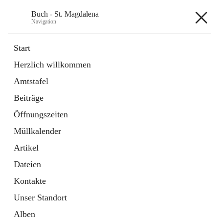
Buch - St. Magdalena
Navigation
Buch - St. Magdalena
Start
Herzlich willkommen
Gemeinde
Amtstafel
11 Schnellzugriffe
Beiträge
Bürgerservice
10 Schnellzugriffe
Öffnungszeiten
Müllkalender
+6
Artikel
Dateien
Kontakte
Unser Standort
Hauptadresse
Alben