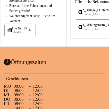
S
S
Sie dieses Service!
Öffentliche Bekanntm
t
t
Ehrenamtliche Fahrerinnen und 
.
.
2_Beilage_OEffent
Fahrer gesucht!
M
M
1 Seite
•
0,1 MB
Waldbrandgefahr steigt - Bitte um 
a
a
Vorsicht!
g
g
3_UEbungsraum_OEs
d
d
Info_Nr. 135
1 Seite
•
3,5 MB
a
a
0,6 MB
l
l
e
e
n
n
a
a
Öffnungszeiten
Geschlossen
MO
08:00
-
12:00
DI
08:00
-
12:00
MI
08:00
-
12:00
DO
08:00
-
12:00
FR
08:00
-
12:00
14:00
-
17:00