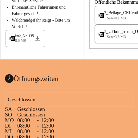
S
S
Sie dieses Service!
Öffentliche Bekanntm
t
t
Ehrenamtliche Fahrerinnen und 
.
.
2_Beilage_OEffent
Fahrer gesucht!
M
M
1 Seite
•
0,1 MB
Waldbrandgefahr steigt - Bitte um 
a
a
Vorsicht!
g
g
3_UEbungsraum_OEs
d
d
Info_Nr. 135
1 Seite
•
3,5 MB
a
a
0,6 MB
l
l
e
e
n
n
a
a
Öffnungszeiten
Geschlossen
SA
Geschlossen
SO
Geschlossen
MO
08:00
-
12:00
DI
08:00
-
12:00
MI
08:00
-
12:00
DO
08:00
-
12:00