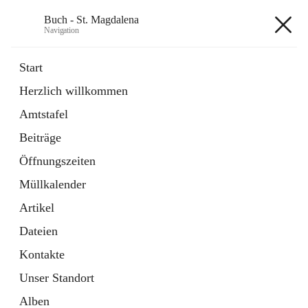
Buch - St. Magdalena
Navigation
Buch - St. Magdalena
Start
Herzlich willkommen
Gemeinde
Amtstafel
11 Schnellzugriffe
Beiträge
Bürgerservice
10 Schnellzugriffe
Öffnungszeiten
Müllkalender
+6
Artikel
Dateien
Kontakte
Unser Standort
Hauptadresse
Alben