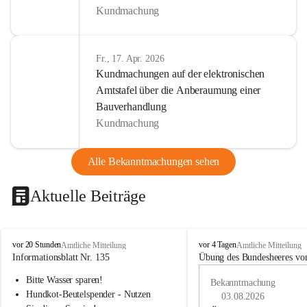
Kundmachung
Fr., 17. Apr. 2026
Kundmachungen auf der elektronischen
Amtstafel über die Anberaumung einer
Bauverhandlung
Kundmachung
Alle Bekanntmachungen sehen
Aktuelle Beiträge
B
B
vor 20 Stunden
vor 4 Tagen
Amtliche Mitteilung
Amtliche Mitteilung
u
u
Informationsblatt Nr. 135
Übung des Bundesheeres von
c
c
Bitte Wasser sparen!
h
h
Bekanntmachung
-
-
Hundkot-Beutelspender - Nutzen 
03.08.2026