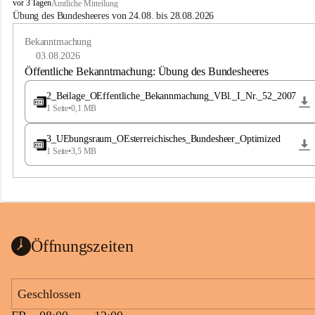
B
vor 3 Tagen
Amtliche Mitteilung
u
Übung des Bundesheeres von 24.08. bis 28.08.2026
c
h
Bekanntmachung
-
03.08.2026
S
Öffentliche Bekanntmachung: Übung des Bundesheeres
t
.
2_Beilage_OEffentliche_Bekannmachung_VBl._I_Nr._52_2007
M
1 Seite
•
0,1 MB
a
g
3_UEbungsraum_OEsterreichisches_Bundesheer_Optimized
d
1 Seite
•
3,5 MB
a
l
e
n
a
Öffnungszeiten
Geschlossen