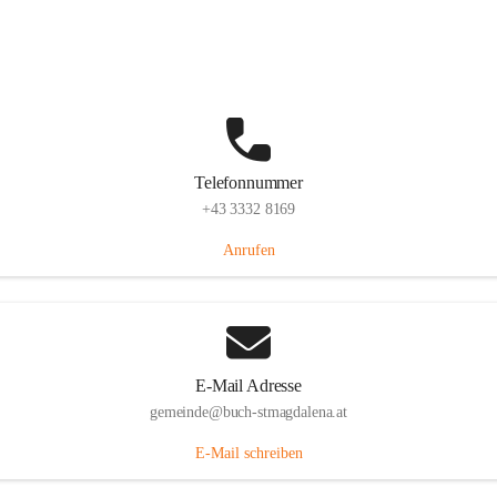
St. Magdalena 55, 8274 Buch-St. Magdalena, AUT
Auf Karte ansehen
Telefonnummer
+43 3332 8169
Anrufen
E-Mail Adresse
gemeinde@buch-stmagdalena.at
E-Mail schreiben