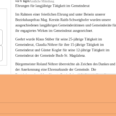
B
vor 6 Tagen
Amtliche Mitteilung
u
Ehrungen für langjährige Tätigkeit im Gemeinderat
c
Im Rahmen einer feierlichen Ehrung und unter Beisein unserer 
h
-
Bezirkshauptfrau Mag. Kerstin Raith-Schweighofer wurden unsere 
S
ausgeschiedenen langjährigen Gemeinderätinnen und Gemeinderäte fü
t
ihr engagiertes Wirken im Gemeinderat ausgezeichnet.
.
M
Geehrt wurde 
Klaus Stüber 
für seine 
25-jährige Tätigkeit
 im 
a
Gemeinderat, 
Claudia Nöhrer 
für ihre
 15-jährige Tätigkeit
 im 
g
Gemeinderat und 
Günter Kogler 
für seine
 12-jährige Tätigkeit
 im 
d
Gemeinderat der Gemeinde Buch-St. Magdalena. 
a
l
Bürgermeister Roland Nöhrer überreichte als Zeichen des Dankes und
e
der Anerkennung eine Ehrenurkunde der Gemeinde. Die 
n
Bezirkshauptfrau Mag. Kerstin Raith-Schweighofer würdigte die 
a
langjährige kommunalpolitische Tätigkeit mit der Überreichung eines 
Ehrendiploms der Steiermärkischen Landesregierung.
Die Gemeinde Buch-St. Magdalena und das Land Steiermark bedanke
sich herzlich für den langjährigen Einsatz, das verantwortungsbewusst
+6
Engagement und die wertvolle Mitarbeit zum Wohle der 
Gemeindebürgerinnen und Gemeindebürger!