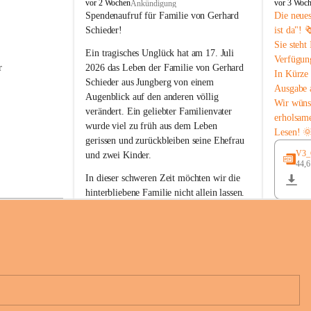
B
B
vor 2 Wochen
vor 3 Woc
Ankündigung
u
u
Spendenaufruf für Familie von Gerhard 
Die neue
c
c
Schieder!
ist da"! 
h
h
Sie steht
-
-
Ein tragisches Unglück hat am 17. Juli 
Verfügun
S
S
r 
2026 das Leben der Familie von Gerhard 
In Kürze 
t
t
Schieder aus Jungberg von einem 
Ausgabe 
.
.
Augenblick auf den anderen völlig 
M
M
Wir wüns
verändert. Ein geliebter Familienvater 
a
a
erholsam
wurde viel zu früh aus dem Leben 
g
g
Lesen! 
d
d
gerissen und zurückbleiben seine Ehefrau 
a
a
V3_G
und zwei Kinder.
l
l
44,
 
e
e
In dieser schweren Zeit möchten wir die 
n
n
hinterbliebene Familie nicht allein lassen. 
a
a
Mit Ihrer Spende können Sie ein Zeichen 
der Anteilnahme und der Solidarität setzen.
Wir danken allen Spenderinnen und 
n 
Spendern von Herzen für ihre 
e 
Unterstützung, ihre Hilfsbereitschaft und 
ihr Mitgefühl.