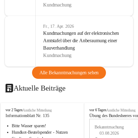
Kundmachung
Fr., 17. Apr. 2026
Kundmachungen auf der elektronischen
Amtstafel über die Anberaumung einer
Bauverhandlung
Kundmachung
Alle Bekanntmachungen sehen
Aktuelle Beiträge
B
B
vor 2 Tagen
vor 6 Tagen
Amtliche Mitteilung
Amtliche Mitteilung
u
u
Informationsblatt Nr. 135
Übung des Bundesheeres von
c
c
Bitte Wasser sparen!
h
h
Bekanntmachung
-
-
Hundkot-Beutelspender - Nutzen 
03.08.2026