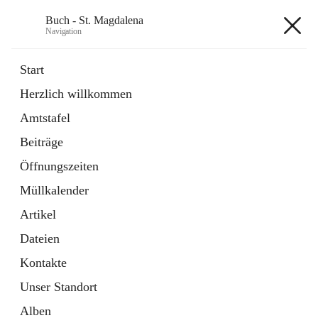
Buch - St. Magdalena
Navigation
Buch - St. Magdalena
Start
Herzlich willkommen
Gemeinde
Amtstafel
11 Schnellzugriffe
Beiträge
Bürgerservice
10 Schnellzugriffe
Öffnungszeiten
Müllkalender
+6
Artikel
Dateien
Kontakte
Unser Standort
Hauptadresse
Alben