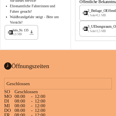
S
S
Sie dieses Service!
Öffentliche Bekanntm
t
t
Ehrenamtliche Fahrerinnen und 
.
.
2_Beilage_OEffent
Fahrer gesucht!
M
M
1 Seite
•
0,1 MB
Waldbrandgefahr steigt - Bitte um 
a
a
Vorsicht!
g
g
3_UEbungsraum_OEs
d
d
Info_Nr. 135
1 Seite
•
3,5 MB
a
a
0,6 MB
l
l
e
e
n
n
a
a
Öffnungszeiten
Geschlossen
SO
Geschlossen
MO
08:00
-
12:00
DI
08:00
-
12:00
MI
08:00
-
12:00
DO
08:00
-
12:00
FR
08:00
-
12:00