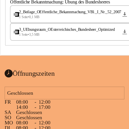
S
Öffentliche Bekanntmachung: Übung des Bundesheeres
t
.
2_Beilage_OEffentliche_Bekannmachung_VBl._I_Nr._52_2007
M
1 Seite
•
0,1 MB
a
g
3_UEbungsraum_OEsterreichisches_Bundesheer_Optimized
d
1 Seite
•
3,5 MB
a
l
e
n
a
Öffnungszeiten
Geschlossen
FR
08:00
-
12:00
14:00
-
17:00
SA
Geschlossen
SO
Geschlossen
MO
08:00
-
12:00
DI
08:00
-
12:00