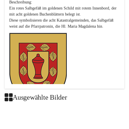
Beschreibung:

Ein rotes Salbgefäß im goldenen Schild mit rotem Innenbord, der 
mit acht goldenen Buchenblättern belegt ist.

Diese symbolisieren die acht Katastralgemeinden, das Salbgefäß 
Ausgewählte Bilder
Das neue Wappen ist eine Verschmelzung der Wappen der ehemals 
selbstständigen Gemeinden Buch-Geiseldorf und St. Magdalena.
