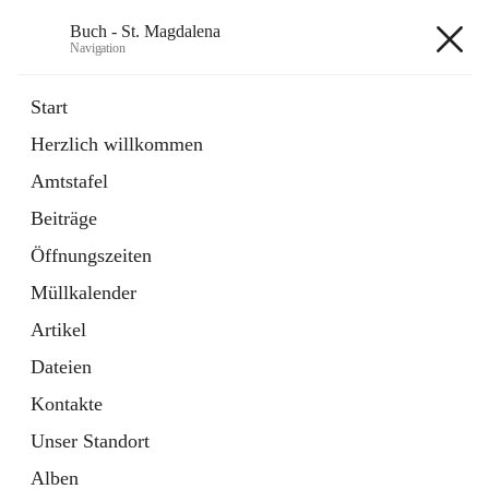
Buch - St. Magdalena
Navigation
Buch - St. Magdalena
Start
Herzlich willkommen
Gemeinde
Amtstafel
11 Schnellzugriffe
Beiträge
Bürgerservice
10 Schnellzugriffe
Öffnungszeiten
Müllkalender
+6
Artikel
Dateien
Kontakte
Unser Standort
Hauptadresse
Alben