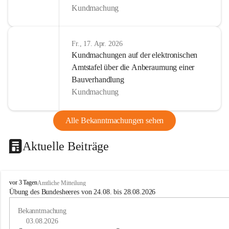
Kundmachung
Fr., 17. Apr. 2026
Kundmachungen auf der elektronischen
Amtstafel über die Anberaumung einer
Bauverhandlung
Kundmachung
Alle Bekanntmachungen sehen
Aktuelle Beiträge
B
vor 3 Tagen
Amtliche Mitteilung
u
Übung des Bundesheeres von 24.08. bis 28.08.2026
c
h
Bekanntmachung
-
03.08.2026