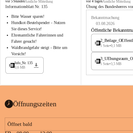
B
B
vor 5 Stunden
vor 4 Tagen
Amtliche Mitteilung
Amtliche Mitteilung
u
u
Informationsblatt Nr. 135
Übung des Bundesheeres von
c
c
Bitte Wasser sparen!
h
h
Bekanntmachung
-
-
Hundkot-Beutelspender - Nutzen 
03.08.2026
S
S
Sie dieses Service!
Öffentliche Bekanntm
t
t
Ehrenamtliche Fahrerinnen und 
.
.
2_Beilage_OEffent
Fahrer gesucht!
M
M
1 Seite
•
0,1 MB
Waldbrandgefahr steigt - Bitte um 
a
a
Vorsicht!
g
g
3_UEbungsraum_OEs
d
d
Info_Nr. 135
1 Seite
•
3,5 MB
a
a
0,6 MB
l
l
e
e
n
n
a
a
Öffnungszeiten
Öffnet bald