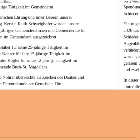
B
vor 2 Woc
tteilung
u
hrige Tätigkeit im Gemeinderat
Spendena
c
Schieder
rlichen Ehrung und unter Beisein unserer 
h
-
g. Kerstin Raith-Schweighofer wurden unsere 
Ein tragi
S
gjährigen Gemeinderätinnen und Gemeinderäte für 
2026 das
t
en im Gemeinderat ausgezeichnet.
Schieder
.
Augenblic
M
Stüber 
für seine 
25-jährige Tätigkeit
 im 
verändert
a
a Nöhrer 
für ihre
 15-jährige Tätigkeit
 im 
wurde vi
g
nter Kogler 
für seine
 12-jährige Tätigkeit
 im 
d
gerissen 
einde Buch-St. Magdalena. 
a
und zwei
l
 Nöhrer überreichte als Zeichen des Dankes und 
e
In dieser
e Ehrenurkunde der Gemeinde. Die 
n
hinterbli
. Kerstin Raith-Schweighofer würdigte die 
a
Mit Ihrer
politische Tätigkeit mit der Überreichung eines 
der Antei
eiermärkischen Landesregierung.
Wir dank
t. Magdalena und das Land Steiermark bedanken 
Spendern 
n langjährigen Einsatz, das verantwortungsbewusste 
Unterstüt
+6
wertvolle Mitarbeit zum Wohle der 
ihr Mitge
n und Gemeindebürger!