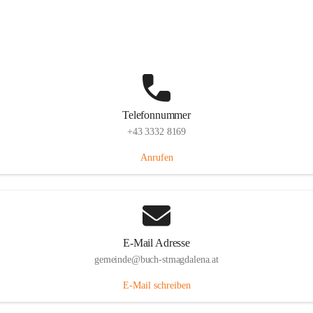
St. Magdalena 55, 8274 Buch-St. Magdalena, AUT
Auf Karte ansehen
Telefonnummer
+43 3332 8169
Anrufen
E-Mail Adresse
gemeinde@buch-stmagdalena.at
E-Mail schreiben