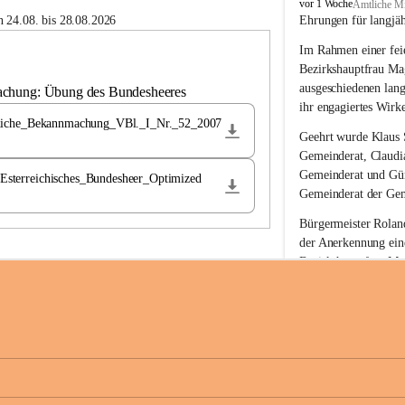
B
vor 1 Woche
Amtliche Mi
u
 24.08. bis 28.08.2026
Ehrungen für langjä
c
Im Rahmen einer feie
h
-
Bezirkshauptfrau Ma
S
ausgeschiedenen lan
achung: Übung des Bundesheeres
t
ihr engagiertes Wirk
.
liche_Bekannmachung_VBl._I_Nr._52_2007
M
Geehrt wurde 
Klaus 
a
Gemeinderat, 
Claudi
g
Gemeinderat und 
Gü
terreichisches_Bundesheer_Optimized
d
Gemeinderat der Gem
a
l
Bürgermeister Roland
e
der Anerkennung ein
n
Bezirkshauptfrau Mag
a
langjährige kommunal
Ehrendiploms der St
Die Gemeinde Buch-S
sich herzlich für de
Engagement und die 
Gemeindebürgerinne