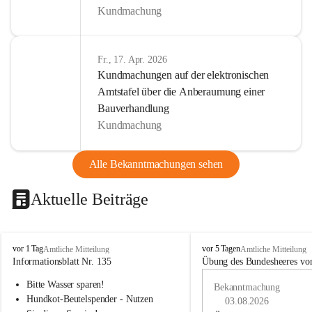
Kundmachung
Fr., 17. Apr. 2026
Kundmachungen auf der elektronischen
Amtstafel über die Anberaumung einer
Bauverhandlung
Kundmachung
Alle Bekanntmachungen sehen
Aktuelle Beiträge
B
B
vor 1 Tag
vor 5 Tagen
Amtliche Mitteilung
Amtliche Mitteilung
u
u
Informationsblatt Nr. 135
Übung des Bundesheeres von
c
c
Bitte Wasser sparen!
h
h
Bekanntmachung
-
-
Hundkot-Beutelspender - Nutzen 
03.08.2026