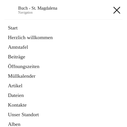
Buch - St. Magdalena
Navigation
Buch - St. Magdalena
Start
Herzlich willkommen
Gemeinde
Amtstafel
11 Schnellzugriffe
Beiträge
Bürgerservice
10 Schnellzugriffe
Öffnungszeiten
Müllkalender
+6
Artikel
Dateien
Kontakte
Unser Standort
Hauptadresse
Alben