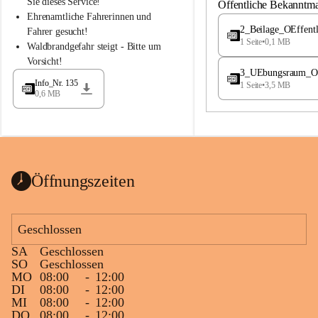
S
S
Sie dieses Service!
Öffentliche Bekanntm
t
t
Ehrenamtliche Fahrerinnen und 
.
.
2_Beilage_OEffent
Fahrer gesucht!
M
M
1 Seite
•
0,1 MB
Waldbrandgefahr steigt - Bitte um 
a
a
Vorsicht!
g
g
3_UEbungsraum_OEs
d
d
Info_Nr. 135
1 Seite
•
3,5 MB
a
a
0,6 MB
l
l
e
e
n
n
a
a
Öffnungszeiten
Geschlossen
SA
Geschlossen
SO
Geschlossen
MO
08:00
-
12:00
DI
08:00
-
12:00
MI
08:00
-
12:00
DO
08:00
-
12:00