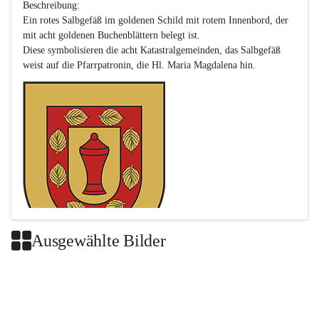
Beschreibung:

Ein rotes Salbgefäß im goldenen Schild mit rotem Innenbord, der 
mit acht goldenen Buchenblättern belegt ist.

Diese symbolisieren die acht Katastralgemeinden, das Salbgefäß 
Ausgewählte Bilder
Das neue Wappen ist eine Verschmelzung der Wappen der ehemals 
selbstständigen Gemeinden Buch-Geiseldorf und St. Magdalena.
