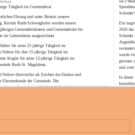
B
vor 2 Woc
tteilung
u
hrige Tätigkeit im Gemeinderat
Spendena
c
Schieder
rlichen Ehrung und unter Beisein unserer 
h
-
g. Kerstin Raith-Schweighofer wurden unsere 
Ein tragi
S
gjährigen Gemeinderätinnen und Gemeinderäte für 
2026 das
t
en im Gemeinderat ausgezeichnet.
Schieder
.
Augenblic
M
Stüber 
für seine 
25-jährige Tätigkeit
 im 
verändert
a
a Nöhrer 
für ihre
 15-jährige Tätigkeit
 im 
wurde vi
g
nter Kogler 
für seine
 12-jährige Tätigkeit
 im 
d
gerissen 
einde Buch-St. Magdalena. 
a
und zwei
l
 Nöhrer überreichte als Zeichen des Dankes und 
e
In dieser
e Ehrenurkunde der Gemeinde. Die 
n
hinterbli
. Kerstin Raith-Schweighofer würdigte die 
a
Mit Ihrer
politische Tätigkeit mit der Überreichung eines 
der Antei
eiermärkischen Landesregierung.
Wir dank
t. Magdalena und das Land Steiermark bedanken 
Spendern 
n langjährigen Einsatz, das verantwortungsbewusste 
Unterstüt
+6
wertvolle Mitarbeit zum Wohle der 
ihr Mitge
n und Gemeindebürger!