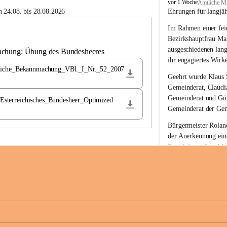
B
vor 1 Woche
Amtliche Mi
u
 24.08. bis 28.08.2026
Ehrungen für langjä
c
Im Rahmen einer feie
h
-
Bezirkshauptfrau Ma
S
ausgeschiedenen lan
achung: Übung des Bundesheeres
t
ihr engagiertes Wirk
.
liche_Bekannmachung_VBl._I_Nr._52_2007
M
Geehrt wurde 
Klaus 
a
Gemeinderat, 
Claudi
g
Gemeinderat und 
Gü
terreichisches_Bundesheer_Optimized
d
Gemeinderat der Gem
a
l
Bürgermeister Roland
e
der Anerkennung ein
n
Bezirkshauptfrau Mag
a
langjährige kommunal
Ehrendiploms der St
Die Gemeinde Buch-S
sich herzlich für de
Engagement und die 
Gemeindebürgerinne