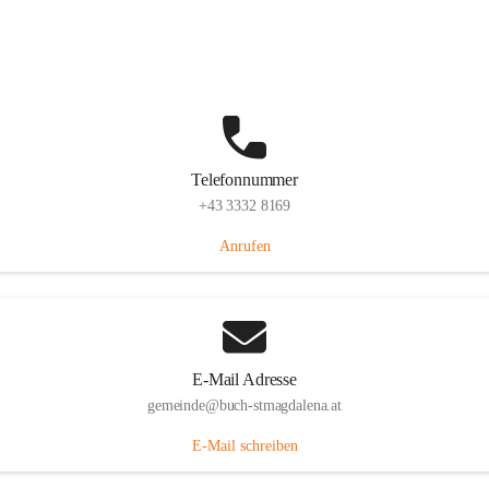
St. Magdalena 55, 8274 Buch-St. Magdalena, AUT
Auf Karte ansehen
Telefonnummer
+43 3332 8169
Anrufen
E-Mail Adresse
gemeinde@buch-stmagdalena.at
E-Mail schreiben