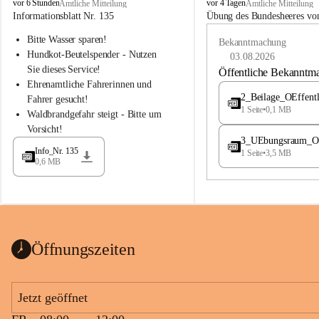
B
B
vor 6 Stunden
vor 4 Tagen
Amtliche Mitteilung
Amtliche Mitteilung
u
u
Informationsblatt Nr. 135
Übung des Bundesheeres von
c
c
Bitte Wasser sparen!
h
h
Bekanntmachung
-
-
Hundkot-Beutelspender - Nutzen 
03.08.2026
S
S
Sie dieses Service!
Öffentliche Bekanntm
t
t
Ehrenamtliche Fahrerinnen und 
.
.
2_Beilage_OEffent
Fahrer gesucht!
M
M
1 Seite
•
0,1 MB
Waldbrandgefahr steigt - Bitte um 
a
a
Vorsicht!
g
g
3_UEbungsraum_OEs
d
d
Info_Nr. 135
1 Seite
•
3,5 MB
a
a
0,6 MB
l
l
e
e
n
n
a
a
Öffnungszeiten
Jetzt geöffnet