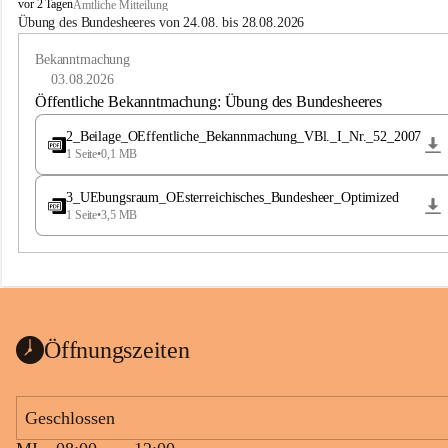
B
vor 2 Tagen
Amtliche Mitteilung
u
Übung des Bundesheeres von 24.08. bis 28.08.2026
c
h
Bekanntmachung
-
03.08.2026
S
Öffentliche Bekanntmachung: Übung des Bundesheeres
t
.
2_Beilage_OEffentliche_Bekannmachung_VBl._I_Nr._52_2007
M
1 Seite
•
0,1 MB
a
g
3_UEbungsraum_OEsterreichisches_Bundesheer_Optimized
d
1 Seite
•
3,5 MB
a
l
e
n
a
Öffnungszeiten
Geschlossen