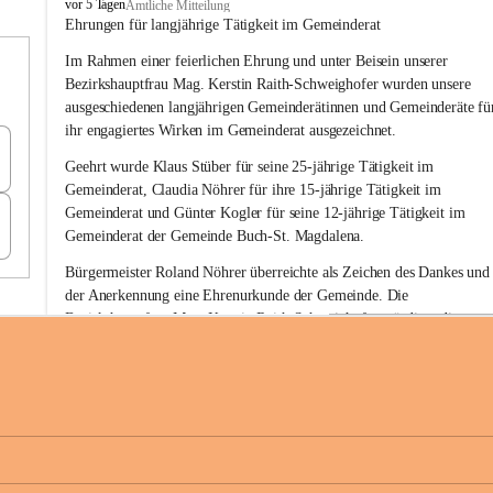
B
vor 5 Tagen
Amtliche Mitteilung
u
Ehrungen für langjährige Tätigkeit im Gemeinderat
c
Im Rahmen einer feierlichen Ehrung und unter Beisein unserer 
h
-
Bezirkshauptfrau Mag. Kerstin Raith-Schweighofer wurden unsere 
S
ausgeschiedenen langjährigen Gemeinderätinnen und Gemeinderäte fü
t
ihr engagiertes Wirken im Gemeinderat ausgezeichnet.
.
M
Geehrt wurde 
Klaus Stüber 
für seine 
25-jährige Tätigkeit
 im 
a
Gemeinderat, 
Claudia Nöhrer 
für ihre
 15-jährige Tätigkeit
 im 
g
Gemeinderat und 
Günter Kogler 
für seine
 12-jährige Tätigkeit
 im 
d
Gemeinderat der Gemeinde Buch-St. Magdalena. 
a
l
Bürgermeister Roland Nöhrer überreichte als Zeichen des Dankes und
e
der Anerkennung eine Ehrenurkunde der Gemeinde. Die 
n
Bezirkshauptfrau Mag. Kerstin Raith-Schweighofer würdigte die 
a
langjährige kommunalpolitische Tätigkeit mit der Überreichung eines 
Ehrendiploms der Steiermärkischen Landesregierung.
Die Gemeinde Buch-St. Magdalena und das Land Steiermark bedanke
sich herzlich für den langjährigen Einsatz, das verantwortungsbewusst
+6
Engagement und die wertvolle Mitarbeit zum Wohle der 
Gemeindebürgerinnen und Gemeindebürger!