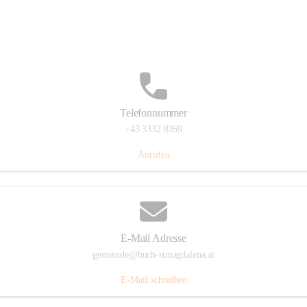
St. Magdalena 55, 8274 Buch-St. Magdalena, AUT
Auf Karte ansehen
Telefonnummer
+43 3332 8169
Anrufen
E-Mail Adresse
gemeinde@buch-stmagdalena.at
E-Mail schreiben