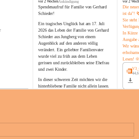
B
B
vor 2 Wochen
vor 2 Woc
Ankündigung
u
u
Spendenaufruf für Familie von Gerhard 
Die neue
c
c
Schieder!
ist da"! 
h
h
Sie steht
-
-
Ein tragisches Unglück hat am 17. Juli 
Verfügun
S
S
r 
2026 das Leben der Familie von Gerhard 
In Kürze 
t
t
Schieder aus Jungberg von einem 
Ausgabe 
.
.
Augenblick auf den anderen völlig 
M
M
Wir wüns
verändert. Ein geliebter Familienvater 
a
a
erholsam
wurde viel zu früh aus dem Leben 
g
g
Lesen! 
d
d
gerissen und zurückbleiben seine Ehefrau 
a
a
V3_G
und zwei Kinder.
l
l
44,
 
e
e
In dieser schweren Zeit möchten wir die 
n
n
hinterbliebene Familie nicht allein lassen. 
a
a
Mit Ihrer Spende können Sie ein Zeichen 
der Anteilnahme und der Solidarität setzen.
Wir danken allen Spenderinnen und 
n 
Spendern von Herzen für ihre 
e 
Unterstützung, ihre Hilfsbereitschaft und 
ihr Mitgefühl.