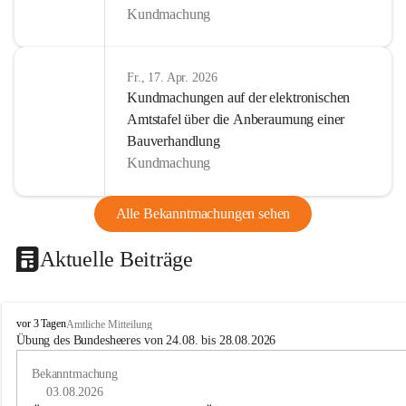
Kundmachung
Fr., 17. Apr. 2026
Kundmachungen auf der elektronischen
Amtstafel über die Anberaumung einer
Bauverhandlung
Kundmachung
Alle Bekanntmachungen sehen
Aktuelle Beiträge
B
vor 3 Tagen
Amtliche Mitteilung
u
Übung des Bundesheeres von 24.08. bis 28.08.2026
c
h
Bekanntmachung
-
03.08.2026