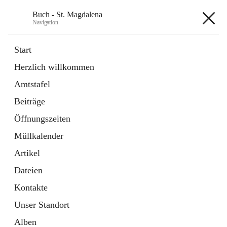
Buch - St. Magdalena
Navigation
Buch - St. Magdalena
Start
Herzlich willkommen
Gemeinde
Amtstafel
11 Schnellzugriffe
Beiträge
Bürgerservice
10 Schnellzugriffe
Öffnungszeiten
Müllkalender
+6
Artikel
Dateien
Kontakte
Unser Standort
Hauptadresse
Alben