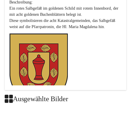
Beschreibung:

Ein rotes Salbgefäß im goldenen Schild mit rotem Innenbord, der 
mit acht goldenen Buchenblättern belegt ist.

Diese symbolisieren die acht Katastralgemeinden, das Salbgefäß 
Ausgewählte Bilder
Das neue Wappen ist eine Verschmelzung der Wappen der ehemals 
selbstständigen Gemeinden Buch-Geiseldorf und St. Magdalena.
