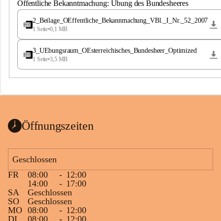
S
Öffentliche Bekanntmachung: Übung des Bundesheeres
t
.
2_Beilage_OEffentliche_Bekannmachung_VBl._I_Nr._52_2007
M
1 Seite
•
0,1 MB
a
g
3_UEbungsraum_OEsterreichisches_Bundesheer_Optimized
d
1 Seite
•
3,5 MB
a
l
e
n
a
Öffnungszeiten
Geschlossen
FR
08:00
-
12:00
14:00
-
17:00
SA
Geschlossen
SO
Geschlossen
MO
08:00
-
12:00
DI
08:00
-
12:00