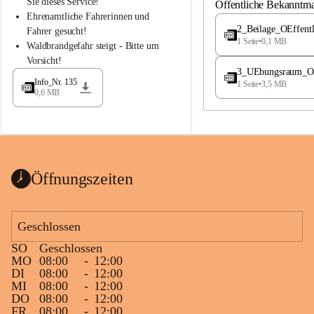
S
S
Sie dieses Service!
Öffentliche Bekanntm
t
t
Ehrenamtliche Fahrerinnen und 
.
.
2_Beilage_OEffent
Fahrer gesucht!
M
M
1 Seite
•
0,1 MB
Waldbrandgefahr steigt - Bitte um 
a
a
Vorsicht!
g
g
3_UEbungsraum_OEs
d
d
Info_Nr. 135
1 Seite
•
3,5 MB
a
a
0,6 MB
l
l
e
e
n
n
a
a
Öffnungszeiten
Geschlossen
SO
Geschlossen
MO
08:00
-
12:00
DI
08:00
-
12:00
MI
08:00
-
12:00
DO
08:00
-
12:00
FR
08:00
-
12:00