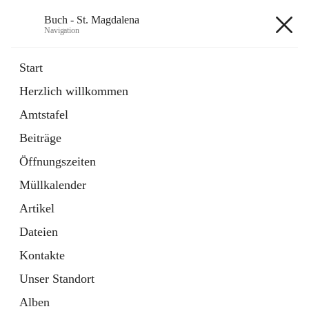
Buch - St. Magdalena
Navigation
Buch - St. Magdalena
Start
Herzlich willkommen
Gemeinde
Amtstafel
11 Schnellzugriffe
Beiträge
Bürgerservice
10 Schnellzugriffe
Öffnungszeiten
Müllkalender
+6
Artikel
Dateien
Kontakte
Unser Standort
Hauptadresse
Alben