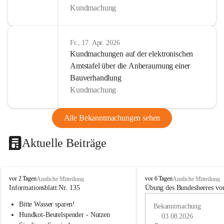
Kundmachung
Fr., 17. Apr. 2026
Kundmachungen auf der elektronischen
Amtstafel über die Anberaumung einer
Bauverhandlung
Kundmachung
Alle Bekanntmachungen sehen
Aktuelle Beiträge
B
B
vor 2 Tagen
vor 6 Tagen
Amtliche Mitteilung
Amtliche Mitteilung
u
u
Informationsblatt Nr. 135
Übung des Bundesheeres von
c
c
Bitte Wasser sparen!
h
h
Bekanntmachung
-
-
Hundkot-Beutelspender - Nutzen 
03.08.2026