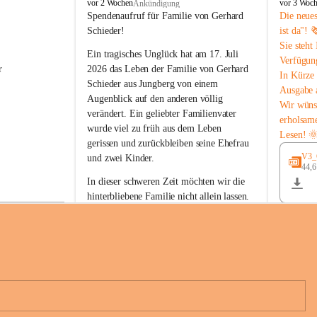
B
B
vor 2 Wochen
vor 3 Woc
Ankündigung
u
u
Spendenaufruf für Familie von Gerhard 
Die neue
c
c
Schieder!
ist da"! 
h
h
Sie steht
-
-
Ein tragisches Unglück hat am 17. Juli 
Verfügun
S
S
r 
2026 das Leben der Familie von Gerhard 
In Kürze 
t
t
Schieder aus Jungberg von einem 
Ausgabe 
.
.
Augenblick auf den anderen völlig 
M
M
Wir wüns
verändert. Ein geliebter Familienvater 
a
a
erholsam
wurde viel zu früh aus dem Leben 
g
g
Lesen! 
d
d
gerissen und zurückbleiben seine Ehefrau 
a
a
V3_G
und zwei Kinder.
l
l
44,
 
e
e
In dieser schweren Zeit möchten wir die 
n
n
hinterbliebene Familie nicht allein lassen. 
a
a
Mit Ihrer Spende können Sie ein Zeichen 
der Anteilnahme und der Solidarität setzen.
Wir danken allen Spenderinnen und 
n 
Spendern von Herzen für ihre 
e 
Unterstützung, ihre Hilfsbereitschaft und 
ihr Mitgefühl.