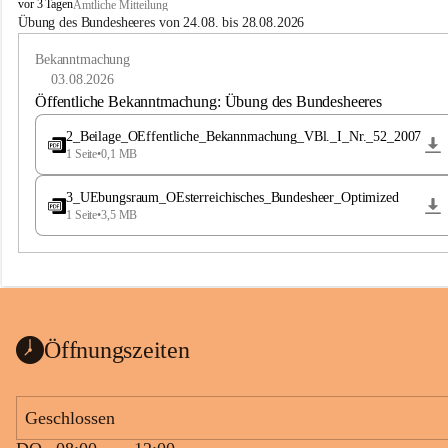
B
vor 3 Tagen
Amtliche Mitteilung
u
Übung des Bundesheeres von 24.08. bis 28.08.2026
c
h
Bekanntmachung
-
03.08.2026
S
Öffentliche Bekanntmachung: Übung des Bundesheeres
t
.
2_Beilage_OEffentliche_Bekannmachung_VBl._I_Nr._52_2007
M
1 Seite
•
0,1 MB
a
g
3_UEbungsraum_OEsterreichisches_Bundesheer_Optimized
d
1 Seite
•
3,5 MB
a
l
e
n
a
Öffnungszeiten
Geschlossen