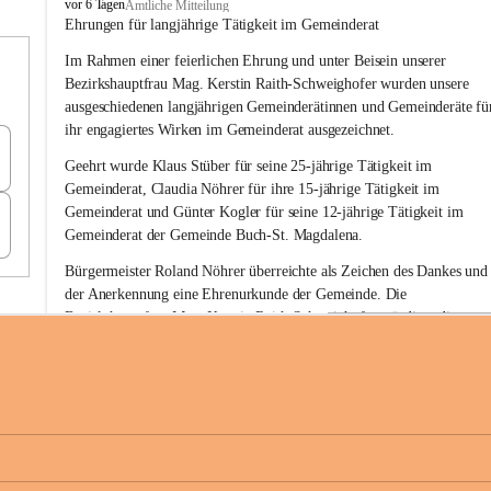
B
vor 6 Tagen
Amtliche Mitteilung
u
Ehrungen für langjährige Tätigkeit im Gemeinderat
c
Im Rahmen einer feierlichen Ehrung und unter Beisein unserer 
h
-
Bezirkshauptfrau Mag. Kerstin Raith-Schweighofer wurden unsere 
S
ausgeschiedenen langjährigen Gemeinderätinnen und Gemeinderäte fü
t
ihr engagiertes Wirken im Gemeinderat ausgezeichnet.
.
M
Geehrt wurde 
Klaus Stüber 
für seine 
25-jährige Tätigkeit
 im 
a
Gemeinderat, 
Claudia Nöhrer 
für ihre
 15-jährige Tätigkeit
 im 
g
Gemeinderat und 
Günter Kogler 
für seine
 12-jährige Tätigkeit
 im 
d
Gemeinderat der Gemeinde Buch-St. Magdalena. 
a
l
Bürgermeister Roland Nöhrer überreichte als Zeichen des Dankes und
e
der Anerkennung eine Ehrenurkunde der Gemeinde. Die 
n
Bezirkshauptfrau Mag. Kerstin Raith-Schweighofer würdigte die 
a
langjährige kommunalpolitische Tätigkeit mit der Überreichung eines 
Ehrendiploms der Steiermärkischen Landesregierung.
Die Gemeinde Buch-St. Magdalena und das Land Steiermark bedanke
sich herzlich für den langjährigen Einsatz, das verantwortungsbewusst
+6
Engagement und die wertvolle Mitarbeit zum Wohle der 
Gemeindebürgerinnen und Gemeindebürger!