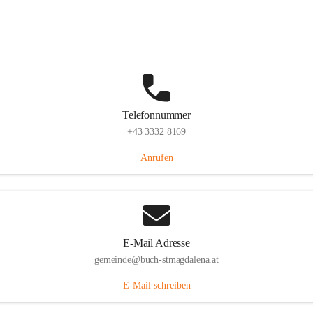
St. Magdalena 55, 8274 Buch-St. Magdalena, AUT
Auf Karte ansehen
Telefonnummer
+43 3332 8169
Anrufen
E-Mail Adresse
gemeinde@buch-stmagdalena.at
E-Mail schreiben