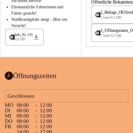
S
S
Sie dieses Service!
Öffentliche Bekanntm
t
t
Ehrenamtliche Fahrerinnen und 
.
.
2_Beilage_OEffent
Fahrer gesucht!
M
M
1 Seite
•
0,1 MB
Waldbrandgefahr steigt - Bitte um 
a
a
Vorsicht!
g
g
3_UEbungsraum_OEs
d
d
Info_Nr. 135
1 Seite
•
3,5 MB
a
a
0,6 MB
l
l
e
e
n
n
a
a
Öffnungszeiten
Geschlossen
MO
08:00
-
12:00
DI
08:00
-
12:00
MI
08:00
-
12:00
DO
08:00
-
12:00
FR
08:00
-
12:00
14:00
-
17:00