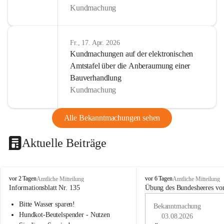
Kundmachung
Fr., 17. Apr. 2026
Kundmachungen auf der elektronischen
Amtstafel über die Anberaumung einer
Bauverhandlung
Kundmachung
Alle Bekanntmachungen sehen
Aktuelle Beiträge
B
B
vor 2 Tagen
vor 6 Tagen
Amtliche Mitteilung
Amtliche Mitteilung
u
u
Informationsblatt Nr. 135
Übung des Bundesheeres von
c
c
Bitte Wasser sparen!
h
h
Bekanntmachung
-
-
Hundkot-Beutelspender - Nutzen 
03.08.2026