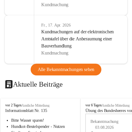
Kundmachung
Fr., 17. Apr. 2026
Kundmachungen auf der elektronischen
Amtstafel über die Anberaumung einer
Bauverhandlung
Kundmachung
Alle Bekanntmachungen sehen
Aktuelle Beiträge
B
B
vor 2 Tagen
vor 6 Tagen
Amtliche Mitteilung
Amtliche Mitteilung
u
u
Informationsblatt Nr. 135
Übung des Bundesheeres von
c
c
Bitte Wasser sparen!
h
h
Bekanntmachung
-
-
Hundkot-Beutelspender - Nutzen 
03.08.2026