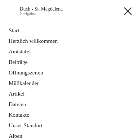
Buch - St. Magdalena
Navigation
Buch - St. Magdalena
Start
Herzlich willkommen
Gemeinde
Amtstafel
11 Schnellzugriffe
Beiträge
Bürgerservice
10 Schnellzugriffe
Öffnungszeiten
Müllkalender
+6
Artikel
Dateien
Kontakte
Unser Standort
Hauptadresse
Alben