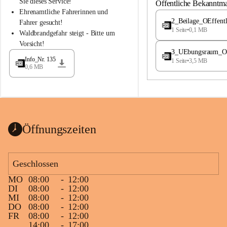
S
S
Sie dieses Service!
Öffentliche Bekanntm
t
t
Ehrenamtliche Fahrerinnen und 
.
.
2_Beilage_OEffent
Fahrer gesucht!
M
M
1 Seite
•
0,1 MB
Waldbrandgefahr steigt - Bitte um 
a
a
Vorsicht!
g
g
3_UEbungsraum_OEs
d
d
Info_Nr. 135
1 Seite
•
3,5 MB
a
a
0,6 MB
l
l
e
e
n
n
a
a
Öffnungszeiten
Geschlossen
MO
08:00
-
12:00
DI
08:00
-
12:00
MI
08:00
-
12:00
DO
08:00
-
12:00
FR
08:00
-
12:00
14:00
-
17:00