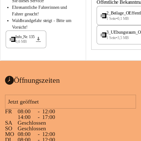
S
S
Sie dieses Service!
Öffentliche Bekanntm
t
t
Ehrenamtliche Fahrerinnen und 
.
.
2_Beilage_OEffent
Fahrer gesucht!
M
M
1 Seite
•
0,1 MB
Waldbrandgefahr steigt - Bitte um 
a
a
Vorsicht!
g
g
3_UEbungsraum_OEs
d
d
Info_Nr. 135
1 Seite
•
3,5 MB
a
a
0,6 MB
l
l
e
e
n
n
a
a
Öffnungszeiten
Jetzt geöffnet
FR
08:00
-
12:00
14:00
-
17:00
SA
Geschlossen
SO
Geschlossen
MO
08:00
-
12:00
DI
08:00
-
12:00