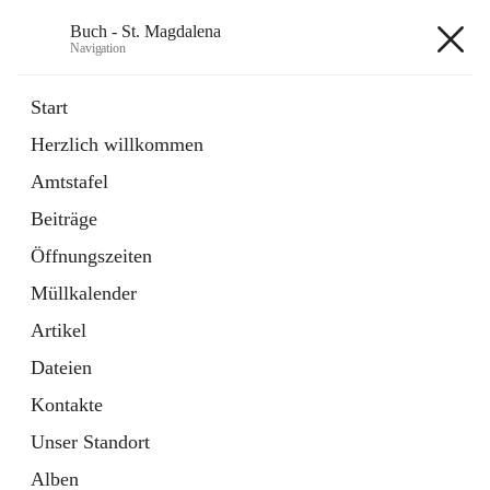
Buch - St. Magdalena
Navigation
Buch - St. Magdalena
Start
Herzlich willkommen
Gemeinde
Amtstafel
11 Schnellzugriffe
Beiträge
Bürgerservice
10 Schnellzugriffe
Öffnungszeiten
Müllkalender
+6
Artikel
Dateien
Kontakte
Unser Standort
Hauptadresse
Alben