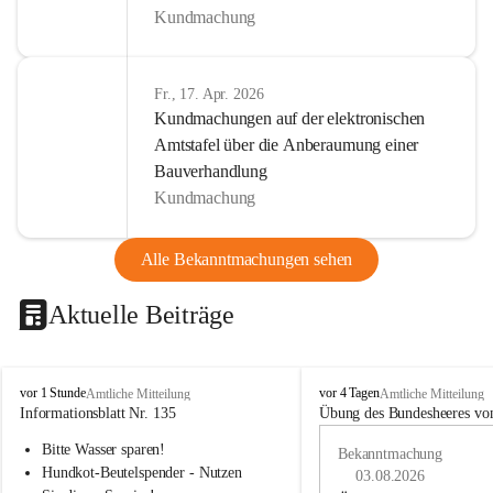
Kundmachung
Fr., 17. Apr. 2026
Kundmachungen auf der elektronischen
Amtstafel über die Anberaumung einer
Bauverhandlung
Kundmachung
Alle Bekanntmachungen sehen
Aktuelle Beiträge
B
B
vor 1 Stunde
vor 4 Tagen
Amtliche Mitteilung
Amtliche Mitteilung
u
u
Informationsblatt Nr. 135
Übung des Bundesheeres von
c
c
Bitte Wasser sparen!
h
h
Bekanntmachung
-
-
Hundkot-Beutelspender - Nutzen 
03.08.2026