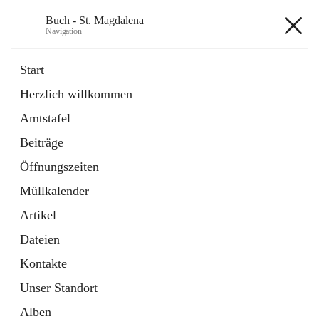
Buch - St. Magdalena
Navigation
Buch - St. Magdalena
Start
Herzlich willkommen
Gemeinde
Amtstafel
11 Schnellzugriffe
Beiträge
Bürgerservice
10 Schnellzugriffe
Öffnungszeiten
Müllkalender
+6
Artikel
Dateien
Kontakte
Unser Standort
Hauptadresse
Alben