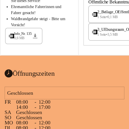
S
S
Sie dieses Service!
Öffentliche Bekanntm
t
t
Ehrenamtliche Fahrerinnen und 
.
.
2_Beilage_OEffent
Fahrer gesucht!
M
M
1 Seite
•
0,1 MB
Waldbrandgefahr steigt - Bitte um 
a
a
Vorsicht!
g
g
3_UEbungsraum_OEs
d
d
Info_Nr. 135
1 Seite
•
3,5 MB
a
a
0,6 MB
l
l
e
e
n
n
a
a
Öffnungszeiten
Geschlossen
FR
08:00
-
12:00
14:00
-
17:00
SA
Geschlossen
SO
Geschlossen
MO
08:00
-
12:00
DI
08:00
-
12:00