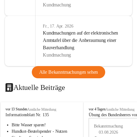
Kundmachung
Fr., 17. Apr. 2026
Kundmachungen auf der elektronischen
Amtstafel über die Anberaumung einer
Bauverhandlung
Kundmachung
Alle Bekanntmachungen sehen
Aktuelle Beiträge
B
B
vor 13 Stunden
vor 4 Tagen
Amtliche Mitteilung
Amtliche Mitteilung
u
u
Informationsblatt Nr. 135
Übung des Bundesheeres von
c
c
Bitte Wasser sparen!
h
h
Bekanntmachung
-
-
Hundkot-Beutelspender - Nutzen 
03.08.2026