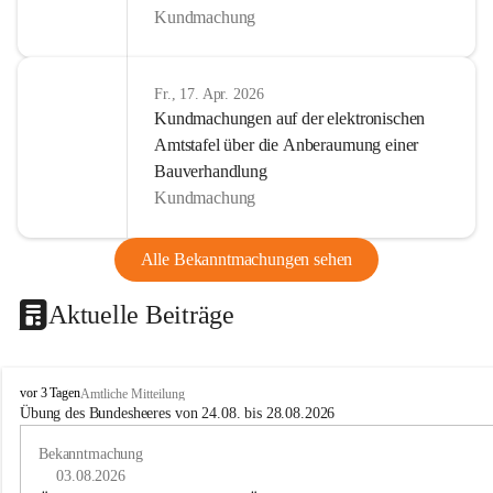
Kundmachung
Fr., 17. Apr. 2026
Kundmachungen auf der elektronischen
Amtstafel über die Anberaumung einer
Bauverhandlung
Kundmachung
Alle Bekanntmachungen sehen
Aktuelle Beiträge
B
vor 3 Tagen
Amtliche Mitteilung
u
Übung des Bundesheeres von 24.08. bis 28.08.2026
c
h
Bekanntmachung
-
03.08.2026