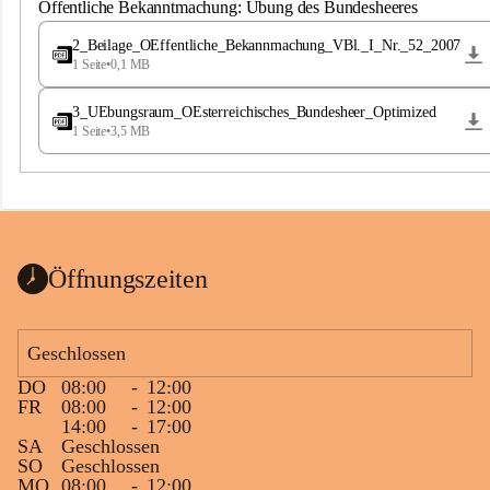
S
Öffentliche Bekanntmachung: Übung des Bundesheeres
t
.
2_Beilage_OEffentliche_Bekannmachung_VBl._I_Nr._52_2007
M
1 Seite
•
0,1 MB
a
g
3_UEbungsraum_OEsterreichisches_Bundesheer_Optimized
d
1 Seite
•
3,5 MB
a
l
e
n
a
Öffnungszeiten
Geschlossen
DO
08:00
-
12:00
FR
08:00
-
12:00
14:00
-
17:00
SA
Geschlossen
SO
Geschlossen
MO
08:00
-
12:00