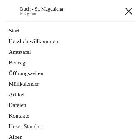
Buch - St. Magdalena
Navigation
Buch - St. Magdalena
Start
Herzlich willkommen
Gemeinde
Amtstafel
11 Schnellzugriffe
Beiträge
Bürgerservice
10 Schnellzugriffe
Öffnungszeiten
Müllkalender
+6
Artikel
Dateien
Kontakte
Unser Standort
Hauptadresse
Alben