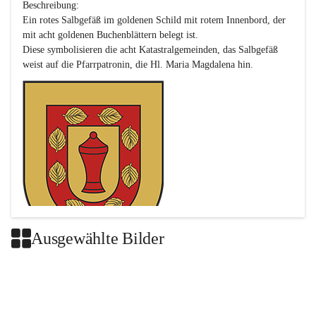
Beschreibung:

Ein rotes Salbgefäß im goldenen Schild mit rotem Innenbord, der 
mit acht goldenen Buchenblättern belegt ist.

Diese symbolisieren die acht Katastralgemeinden, das Salbgefäß 
Ausgewählte Bilder
Das neue Wappen ist eine Verschmelzung der Wappen der ehemals 
selbstständigen Gemeinden Buch-Geiseldorf und St. Magdalena.
