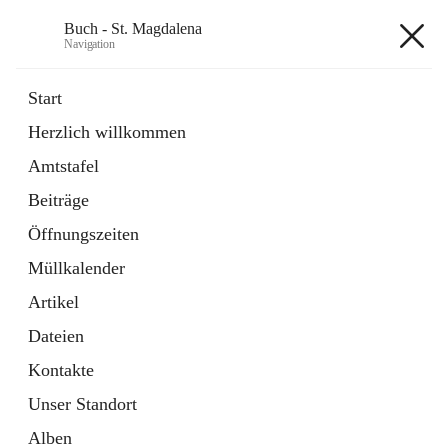
Buch - St. Magdalena
Navigation
Buch - St. Magdalena
Start
Herzlich willkommen
Gemeinde
Amtstafel
11 Schnellzugriffe
Beiträge
Bürgerservice
10 Schnellzugriffe
Öffnungszeiten
Müllkalender
+6
Artikel
Dateien
Kontakte
Unser Standort
Hauptadresse
Alben