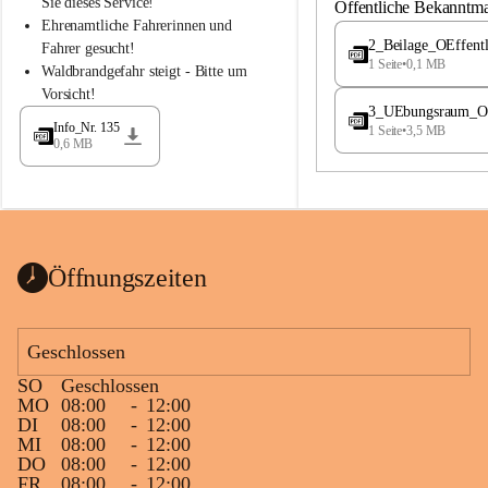
S
S
Sie dieses Service!
Öffentliche Bekanntm
t
t
Ehrenamtliche Fahrerinnen und 
.
.
2_Beilage_OEffent
Fahrer gesucht!
M
M
1 Seite
•
0,1 MB
Waldbrandgefahr steigt - Bitte um 
a
a
Vorsicht!
g
g
3_UEbungsraum_OEs
d
d
Info_Nr. 135
1 Seite
•
3,5 MB
a
a
0,6 MB
l
l
e
e
n
n
a
a
Öffnungszeiten
Geschlossen
SO
Geschlossen
MO
08:00
-
12:00
DI
08:00
-
12:00
MI
08:00
-
12:00
DO
08:00
-
12:00
FR
08:00
-
12:00