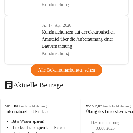
Kundmachung
Fr., 17. Apr. 2026
Kundmachungen auf der elektronischen
Amtstafel über die Anberaumung einer
Bauverhandlung
Kundmachung
Alle Bekanntmachungen sehen
Aktuelle Beiträge
B
B
vor 1 Tag
vor 5 Tagen
Amtliche Mitteilung
Amtliche Mitteilung
u
u
Informationsblatt Nr. 135
Übung des Bundesheeres von
c
c
Bitte Wasser sparen!
h
h
Bekanntmachung
-
-
Hundkot-Beutelspender - Nutzen 
03.08.2026