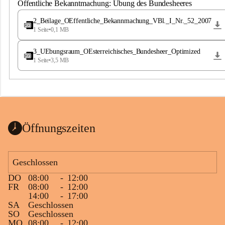
S
Öffentliche Bekanntmachung: Übung des Bundesheeres
t
.
2_Beilage_OEffentliche_Bekannmachung_VBl._I_Nr._52_2007
M
1 Seite
•
0,1 MB
a
g
3_UEbungsraum_OEsterreichisches_Bundesheer_Optimized
d
1 Seite
•
3,5 MB
a
l
e
n
a
Öffnungszeiten
Geschlossen
DO
08:00
-
12:00
FR
08:00
-
12:00
14:00
-
17:00
SA
Geschlossen
SO
Geschlossen
MO
08:00
-
12:00