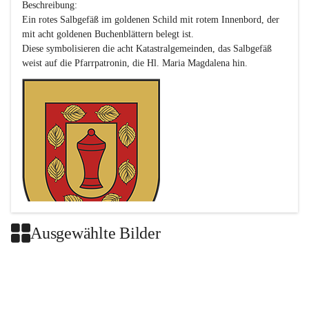
Beschreibung:

Ein rotes Salbgefäß im goldenen Schild mit rotem Innenbord, der 
mit acht goldenen Buchenblättern belegt ist.

Diese symbolisieren die acht Katastralgemeinden, das Salbgefäß 
Ausgewählte Bilder
Das neue Wappen ist eine Verschmelzung der Wappen der ehemals 
selbstständigen Gemeinden Buch-Geiseldorf und St. Magdalena.
