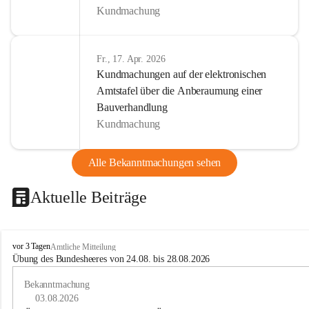
Kundmachung
Fr., 17. Apr. 2026
Kundmachungen auf der elektronischen
Amtstafel über die Anberaumung einer
Bauverhandlung
Kundmachung
Alle Bekanntmachungen sehen
Aktuelle Beiträge
B
vor 3 Tagen
Amtliche Mitteilung
u
Übung des Bundesheeres von 24.08. bis 28.08.2026
c
h
Bekanntmachung
-
03.08.2026