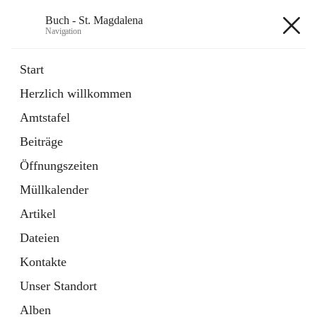
Buch - St. Magdalena
Navigation
Buch - St. Magdalena
Start
Herzlich willkommen
Gemeinde
Amtstafel
11 Schnellzugriffe
Beiträge
Bürgerservice
10 Schnellzugriffe
Öffnungszeiten
Müllkalender
+6
Artikel
Dateien
Kontakte
Unser Standort
Hauptadresse
Alben