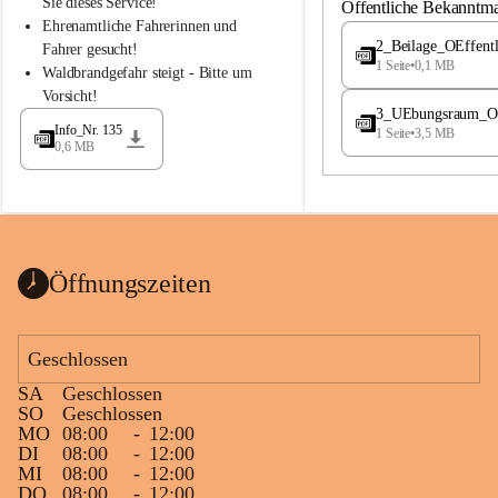
S
S
Sie dieses Service!
Öffentliche Bekanntm
t
t
Ehrenamtliche Fahrerinnen und 
.
.
2_Beilage_OEffent
Fahrer gesucht!
M
M
1 Seite
•
0,1 MB
Waldbrandgefahr steigt - Bitte um 
a
a
Vorsicht!
g
g
3_UEbungsraum_OEs
d
d
Info_Nr. 135
1 Seite
•
3,5 MB
a
a
0,6 MB
l
l
e
e
n
n
a
a
Öffnungszeiten
Geschlossen
SA
Geschlossen
SO
Geschlossen
MO
08:00
-
12:00
DI
08:00
-
12:00
MI
08:00
-
12:00
DO
08:00
-
12:00