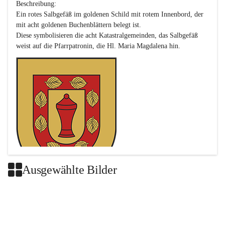
Beschreibung:

Ein rotes Salbgefäß im goldenen Schild mit rotem Innenbord, der 
mit acht goldenen Buchenblättern belegt ist.

Diese symbolisieren die acht Katastralgemeinden, das Salbgefäß 
Ausgewählte Bilder
Das neue Wappen ist eine Verschmelzung der Wappen der ehemals 
selbstständigen Gemeinden Buch-Geiseldorf und St. Magdalena.
