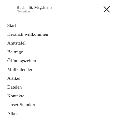
Buch - St. Magdalena
Navigation
Buch - St. Magdalena
Start
Herzlich willkommen
Gemeinde
Amtstafel
11 Schnellzugriffe
Beiträge
Bürgerservice
10 Schnellzugriffe
Öffnungszeiten
Müllkalender
+6
Artikel
Dateien
Kontakte
Unser Standort
Hauptadresse
Alben