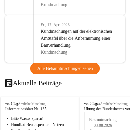
Kundmachung
Fr., 17. Apr. 2026
Kundmachungen auf der elektronischen
Amtstafel über die Anberaumung einer
Bauverhandlung
Kundmachung
Alle Bekanntmachungen sehen
Aktuelle Beiträge
B
B
vor 1 Tag
vor 5 Tagen
Amtliche Mitteilung
Amtliche Mitteilung
u
u
Informationsblatt Nr. 135
Übung des Bundesheeres von
c
c
Bitte Wasser sparen!
h
h
Bekanntmachung
-
-
Hundkot-Beutelspender - Nutzen 
03.08.2026