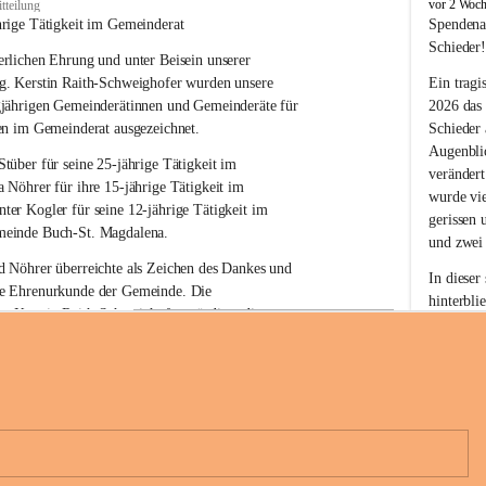
B
vor 2 Woc
tteilung
u
hrige Tätigkeit im Gemeinderat
Spendena
c
Schieder
rlichen Ehrung und unter Beisein unserer 
h
-
g. Kerstin Raith-Schweighofer wurden unsere 
Ein tragi
S
gjährigen Gemeinderätinnen und Gemeinderäte für 
2026 das
t
en im Gemeinderat ausgezeichnet.
Schieder
.
Augenblic
M
Stüber 
für seine 
25-jährige Tätigkeit
 im 
verändert
a
a Nöhrer 
für ihre
 15-jährige Tätigkeit
 im 
wurde vi
g
nter Kogler 
für seine
 12-jährige Tätigkeit
 im 
d
gerissen 
einde Buch-St. Magdalena. 
a
und zwei
l
 Nöhrer überreichte als Zeichen des Dankes und 
e
In dieser
e Ehrenurkunde der Gemeinde. Die 
n
hinterbli
. Kerstin Raith-Schweighofer würdigte die 
a
Mit Ihrer
politische Tätigkeit mit der Überreichung eines 
der Antei
eiermärkischen Landesregierung.
Wir dank
t. Magdalena und das Land Steiermark bedanken 
Spendern 
n langjährigen Einsatz, das verantwortungsbewusste 
Unterstüt
+6
wertvolle Mitarbeit zum Wohle der 
ihr Mitge
n und Gemeindebürger!