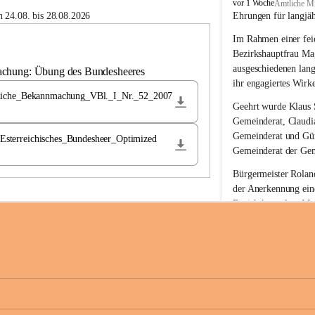
B
vor 1 Woche
Amtliche Mi
u
 24.08. bis 28.08.2026
Ehrungen für langjä
c
Im Rahmen einer feie
h
-
Bezirkshauptfrau Ma
S
ausgeschiedenen lan
achung: Übung des Bundesheeres
t
ihr engagiertes Wirk
.
liche_Bekannmachung_VBl._I_Nr._52_2007
M
Geehrt wurde 
Klaus 
a
Gemeinderat, 
Claudi
g
Gemeinderat und 
Gü
terreichisches_Bundesheer_Optimized
d
Gemeinderat der Gem
a
l
Bürgermeister Roland
e
der Anerkennung ein
n
Bezirkshauptfrau Mag
a
langjährige kommunal
Ehrendiploms der St
Die Gemeinde Buch-S
sich herzlich für de
Engagement und die 
Gemeindebürgerinne