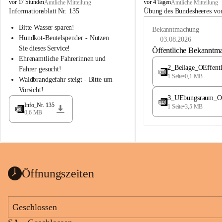
B
B
vor 17 Stunden
vor 4 Tagen
Amtliche Mitteilung
Amtliche Mitteilung
u
u
Informationsblatt Nr. 135
Übung des Bundesheeres von
c
c
Bitte Wasser sparen!
h
h
Bekanntmachung
-
-
Hundkot-Beutelspender - Nutzen 
03.08.2026
S
S
Sie dieses Service!
Öffentliche Bekanntm
t
t
Ehrenamtliche Fahrerinnen und 
.
.
2_Beilage_OEffent
Fahrer gesucht!
M
M
1 Seite
•
0,1 MB
Waldbrandgefahr steigt - Bitte um 
a
a
Vorsicht!
g
g
3_UEbungsraum_OEs
d
d
Info_Nr. 135
1 Seite
•
3,5 MB
a
a
0,6 MB
l
l
e
e
n
n
a
a
Öffnungszeiten
Geschlossen