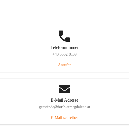
St. Magdalena 55, 8274 Buch-St. Magdalena, AUT
Auf Karte ansehen
Telefonnummer
+43 3332 8169
Anrufen
E-Mail Adresse
gemeinde@buch-stmagdalena.at
E-Mail schreiben