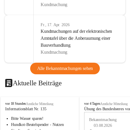
Kundmachung
Fr., 17. Apr. 2026
Kundmachungen auf der elektronischen
Amtstafel über die Anberaumung einer
Bauverhandlung
Kundmachung
Alle Bekanntmachungen sehen
Aktuelle Beiträge
B
B
vor 18 Stunden
vor 4 Tagen
Amtliche Mitteilung
Amtliche Mitteilung
u
u
Informationsblatt Nr. 135
Übung des Bundesheeres von
c
c
Bitte Wasser sparen!
h
h
Bekanntmachung
-
-
Hundkot-Beutelspender - Nutzen 
03.08.2026