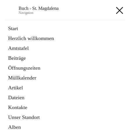
Buch - St. Magdalena
Navigation
Buch - St. Magdalena
Start
Herzlich willkommen
Gemeinde
Amtstafel
11 Schnellzugriffe
Beiträge
Bürgerservice
10 Schnellzugriffe
Öffnungszeiten
Müllkalender
+6
Artikel
Dateien
Kontakte
Unser Standort
Hauptadresse
Alben