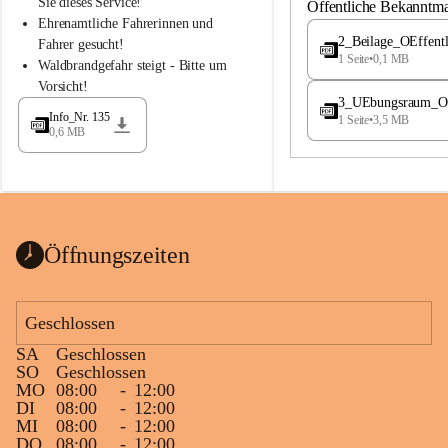
S
S
Sie dieses Service!
Öffentliche Bekanntm
t
t
Ehrenamtliche Fahrerinnen und 
.
.
2_Beilage_OEffent
Fahrer gesucht!
M
M
1 Seite
•
0,1 MB
Waldbrandgefahr steigt - Bitte um 
a
a
Vorsicht!
g
g
3_UEbungsraum_OEs
d
d
Info_Nr. 135
1 Seite
•
3,5 MB
a
a
0,6 MB
l
l
e
e
n
n
a
a
Öffnungszeiten
Geschlossen
SA
Geschlossen
SO
Geschlossen
MO
08:00
-
12:00
DI
08:00
-
12:00
MI
08:00
-
12:00
DO
08:00
-
12:00