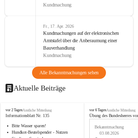
Kundmachung
Fr., 17. Apr. 2026
Kundmachungen auf der elektronischen
Amtstafel über die Anberaumung einer
Bauverhandlung
Kundmachung
Alle Bekanntmachungen sehen
Aktuelle Beiträge
B
B
vor 2 Tagen
vor 6 Tagen
Amtliche Mitteilung
Amtliche Mitteilung
u
u
Informationsblatt Nr. 135
Übung des Bundesheeres von
c
c
Bitte Wasser sparen!
h
h
Bekanntmachung
-
-
Hundkot-Beutelspender - Nutzen 
03.08.2026