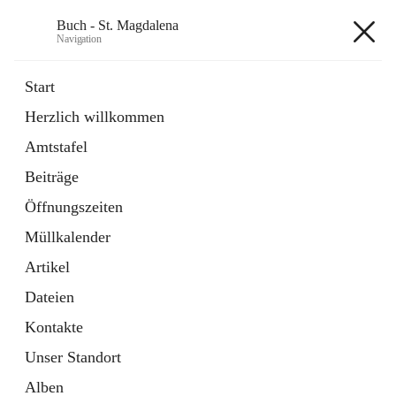
Buch - St. Magdalena
Navigation
Buch - St. Magdalena
Start
Herzlich willkommen
Gemeinde
Amtstafel
11 Schnellzugriffe
Beiträge
Bürgerservice
10 Schnellzugriffe
Öffnungszeiten
Müllkalender
+6
Artikel
Dateien
Kontakte
Unser Standort
Hauptadresse
Alben