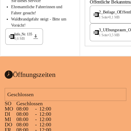
S
S
Sie dieses Service!
Öffentliche Bekanntm
t
t
Ehrenamtliche Fahrerinnen und 
.
.
2_Beilage_OEffent
Fahrer gesucht!
M
M
1 Seite
•
0,1 MB
Waldbrandgefahr steigt - Bitte um 
a
a
Vorsicht!
g
g
3_UEbungsraum_OEs
d
d
Info_Nr. 135
1 Seite
•
3,5 MB
a
a
0,6 MB
l
l
e
e
n
n
a
a
Öffnungszeiten
Geschlossen
SO
Geschlossen
MO
08:00
-
12:00
DI
08:00
-
12:00
MI
08:00
-
12:00
DO
08:00
-
12:00
FR
08:00
-
12:00