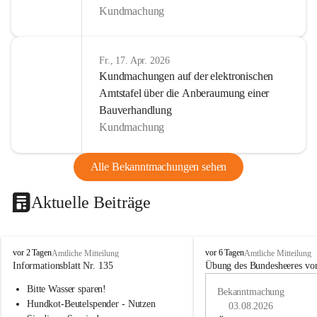
Kundmachung
Fr., 17. Apr. 2026
Kundmachungen auf der elektronischen
Amtstafel über die Anberaumung einer
Bauverhandlung
Kundmachung
Alle Bekanntmachungen sehen
Aktuelle Beiträge
B
B
vor 2 Tagen
vor 6 Tagen
Amtliche Mitteilung
Amtliche Mitteilung
u
u
Informationsblatt Nr. 135
Übung des Bundesheeres von
c
c
Bitte Wasser sparen!
h
h
Bekanntmachung
-
-
Hundkot-Beutelspender - Nutzen 
03.08.2026