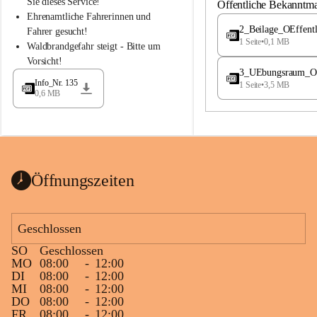
S
S
Sie dieses Service!
Öffentliche Bekanntm
t
t
Ehrenamtliche Fahrerinnen und 
.
.
2_Beilage_OEffent
Fahrer gesucht!
M
M
1 Seite
•
0,1 MB
Waldbrandgefahr steigt - Bitte um 
a
a
Vorsicht!
g
g
3_UEbungsraum_OEs
d
d
Info_Nr. 135
1 Seite
•
3,5 MB
a
a
0,6 MB
l
l
e
e
n
n
a
a
Öffnungszeiten
Geschlossen
SO
Geschlossen
MO
08:00
-
12:00
DI
08:00
-
12:00
MI
08:00
-
12:00
DO
08:00
-
12:00
FR
08:00
-
12:00