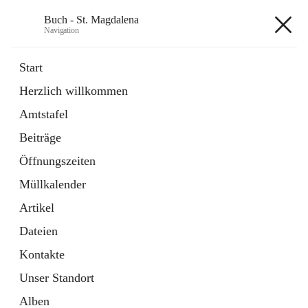
Buch - St. Magdalena
Navigation
Buch - St. Magdalena
Start
Herzlich willkommen
Gemeinde
Amtstafel
11 Schnellzugriffe
Beiträge
Bürgerservice
10 Schnellzugriffe
Öffnungszeiten
Müllkalender
+6
Artikel
Dateien
Kontakte
Unser Standort
Hauptadresse
Alben