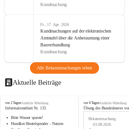
Kundmachung
Fr., 17. Apr. 2026
Kundmachungen auf der elektronischen
Amtstafel über die Anberaumung einer
Bauverhandlung
Kundmachung
Alle Bekanntmachungen sehen
Aktuelle Beiträge
B
B
vor 2 Tagen
vor 6 Tagen
Amtliche Mitteilung
Amtliche Mitteilung
u
u
Informationsblatt Nr. 135
Übung des Bundesheeres von
c
c
Bitte Wasser sparen!
h
h
Bekanntmachung
-
-
Hundkot-Beutelspender - Nutzen 
03.08.2026