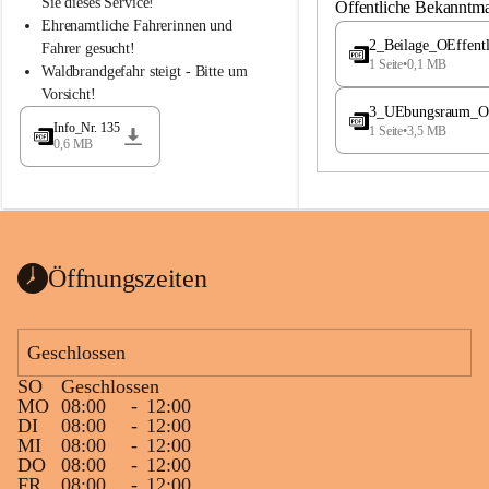
S
S
Sie dieses Service!
Öffentliche Bekanntm
t
t
Ehrenamtliche Fahrerinnen und 
.
.
2_Beilage_OEffent
Fahrer gesucht!
M
M
1 Seite
•
0,1 MB
Waldbrandgefahr steigt - Bitte um 
a
a
Vorsicht!
g
g
3_UEbungsraum_OEs
d
d
Info_Nr. 135
1 Seite
•
3,5 MB
a
a
0,6 MB
l
l
e
e
n
n
a
a
Öffnungszeiten
Geschlossen
SO
Geschlossen
MO
08:00
-
12:00
DI
08:00
-
12:00
MI
08:00
-
12:00
DO
08:00
-
12:00
FR
08:00
-
12:00