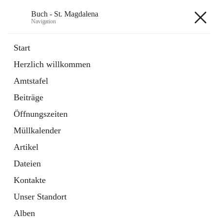
Buch - St. Magdalena
Navigation
Buch - St. Magdalena
Start
Herzlich willkommen
Gemeinde
Amtstafel
11 Schnellzugriffe
Beiträge
Bürgerservice
10 Schnellzugriffe
Öffnungszeiten
Müllkalender
+6
Artikel
Dateien
Kontakte
Unser Standort
Hauptadresse
Alben