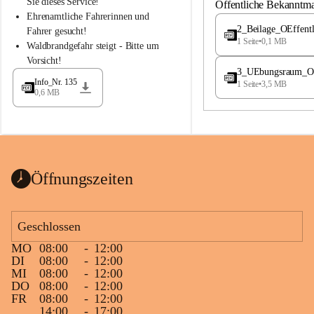
S
S
Sie dieses Service!
Öffentliche Bekanntm
t
t
Ehrenamtliche Fahrerinnen und 
.
.
2_Beilage_OEffent
Fahrer gesucht!
M
M
1 Seite
•
0,1 MB
Waldbrandgefahr steigt - Bitte um 
a
a
Vorsicht!
g
g
3_UEbungsraum_OEs
d
d
Info_Nr. 135
1 Seite
•
3,5 MB
a
a
0,6 MB
l
l
e
e
n
n
a
a
Öffnungszeiten
Geschlossen
MO
08:00
-
12:00
DI
08:00
-
12:00
MI
08:00
-
12:00
DO
08:00
-
12:00
FR
08:00
-
12:00
14:00
-
17:00