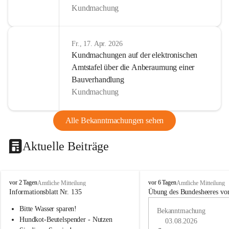
Kundmachung
Fr., 17. Apr. 2026
Kundmachungen auf der elektronischen
Amtstafel über die Anberaumung einer
Bauverhandlung
Kundmachung
Alle Bekanntmachungen sehen
Aktuelle Beiträge
B
B
vor 2 Tagen
vor 6 Tagen
Amtliche Mitteilung
Amtliche Mitteilung
u
u
Informationsblatt Nr. 135
Übung des Bundesheeres von
c
c
Bitte Wasser sparen!
h
h
Bekanntmachung
-
-
Hundkot-Beutelspender - Nutzen 
03.08.2026