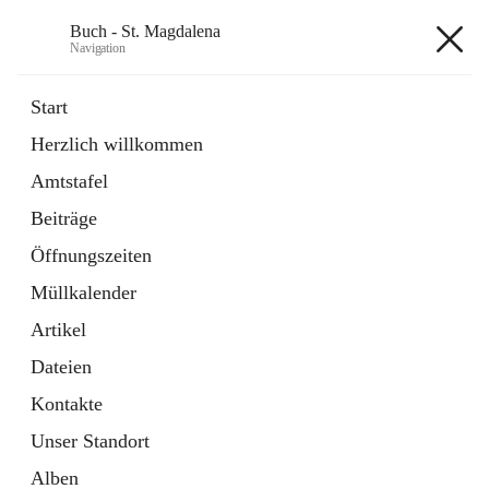
Buch - St. Magdalena
Navigation
Buch - St. Magdalena
Start
Herzlich willkommen
Gemeinde
Amtstafel
11 Schnellzugriffe
Beiträge
Bürgerservice
10 Schnellzugriffe
Öffnungszeiten
Müllkalender
+6
Artikel
Dateien
Kontakte
Unser Standort
Hauptadresse
Alben