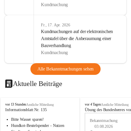
Kundmachung
Fr., 17. Apr. 2026
Kundmachungen auf der elektronischen
Amtstafel über die Anberaumung einer
Bauverhandlung
Kundmachung
Alle Bekanntmachungen sehen
Aktuelle Beiträge
B
B
vor 13 Stunden
vor 4 Tagen
Amtliche Mitteilung
Amtliche Mitteilung
u
u
Informationsblatt Nr. 135
Übung des Bundesheeres von
c
c
Bitte Wasser sparen!
h
h
Bekanntmachung
-
-
Hundkot-Beutelspender - Nutzen 
03.08.2026