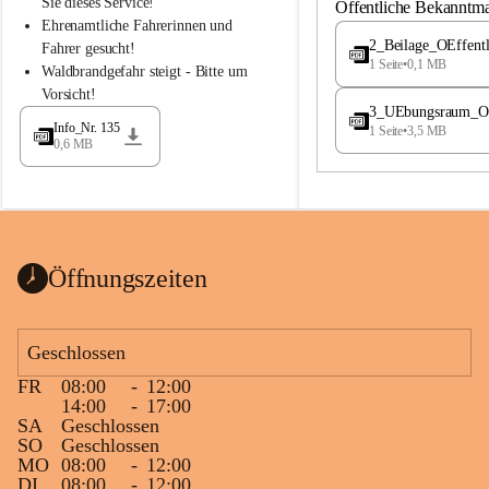
S
S
Sie dieses Service!
Öffentliche Bekanntm
t
t
Ehrenamtliche Fahrerinnen und 
.
.
2_Beilage_OEffent
Fahrer gesucht!
M
M
1 Seite
•
0,1 MB
Waldbrandgefahr steigt - Bitte um 
a
a
Vorsicht!
g
g
3_UEbungsraum_OEs
d
d
Info_Nr. 135
1 Seite
•
3,5 MB
a
a
0,6 MB
l
l
e
e
n
n
a
a
Öffnungszeiten
Geschlossen
FR
08:00
-
12:00
14:00
-
17:00
SA
Geschlossen
SO
Geschlossen
MO
08:00
-
12:00
DI
08:00
-
12:00