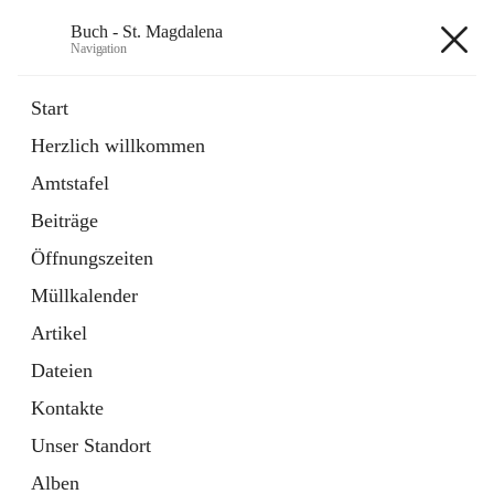
Buch - St. Magdalena
Navigation
Buch - St. Magdalena
Start
Herzlich willkommen
Gemeinde
Amtstafel
11 Schnellzugriffe
Beiträge
Bürgerservice
10 Schnellzugriffe
Öffnungszeiten
Müllkalender
+6
Artikel
Dateien
Kontakte
Unser Standort
Hauptadresse
Alben