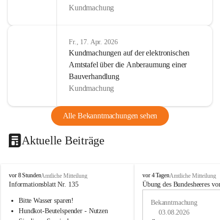
Kundmachung
Fr., 17. Apr. 2026
Kundmachungen auf der elektronischen
Amtstafel über die Anberaumung einer
Bauverhandlung
Kundmachung
Alle Bekanntmachungen sehen
Aktuelle Beiträge
B
B
vor 8 Stunden
vor 4 Tagen
Amtliche Mitteilung
Amtliche Mitteilung
u
u
Informationsblatt Nr. 135
Übung des Bundesheeres von
c
c
Bitte Wasser sparen!
h
h
Bekanntmachung
-
-
Hundkot-Beutelspender - Nutzen 
03.08.2026