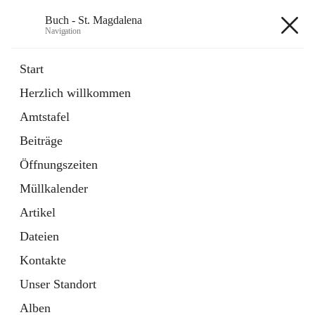
Buch - St. Magdalena
Navigation
Buch - St. Magdalena
Start
Herzlich willkommen
Gemeinde
Amtstafel
11 Schnellzugriffe
Beiträge
Bürgerservice
10 Schnellzugriffe
Öffnungszeiten
Müllkalender
+6
Artikel
Dateien
Kontakte
Unser Standort
Hauptadresse
Alben