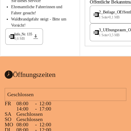
S
S
Sie dieses Service!
Öffentliche Bekanntm
t
t
Ehrenamtliche Fahrerinnen und 
.
.
2_Beilage_OEffent
Fahrer gesucht!
M
M
1 Seite
•
0,1 MB
Waldbrandgefahr steigt - Bitte um 
a
a
Vorsicht!
g
g
3_UEbungsraum_OEs
d
d
Info_Nr. 135
1 Seite
•
3,5 MB
a
a
0,6 MB
l
l
e
e
n
n
a
a
Öffnungszeiten
Geschlossen
FR
08:00
-
12:00
14:00
-
17:00
SA
Geschlossen
SO
Geschlossen
MO
08:00
-
12:00
DI
08:00
-
12:00