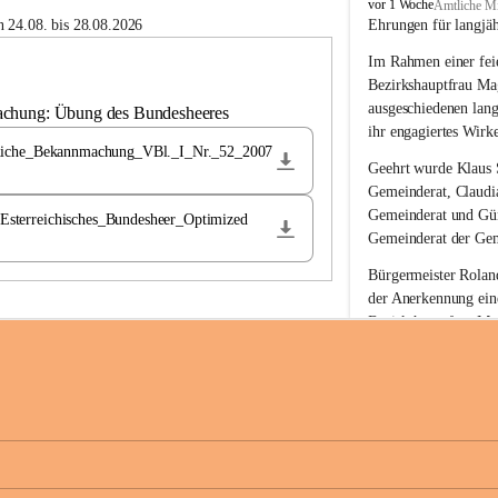
B
vor 1 Woche
Amtliche Mi
u
 24.08. bis 28.08.2026
Ehrungen für langjä
c
Im Rahmen einer feie
h
-
Bezirkshauptfrau Ma
S
ausgeschiedenen lan
achung: Übung des Bundesheeres
t
ihr engagiertes Wirk
.
liche_Bekannmachung_VBl._I_Nr._52_2007
M
Geehrt wurde 
Klaus 
a
Gemeinderat, 
Claudi
g
Gemeinderat und 
Gü
terreichisches_Bundesheer_Optimized
d
Gemeinderat der Gem
a
l
Bürgermeister Roland
e
der Anerkennung ein
n
Bezirkshauptfrau Mag
a
langjährige kommunal
Ehrendiploms der St
Die Gemeinde Buch-S
sich herzlich für de
Engagement und die 
Gemeindebürgerinne