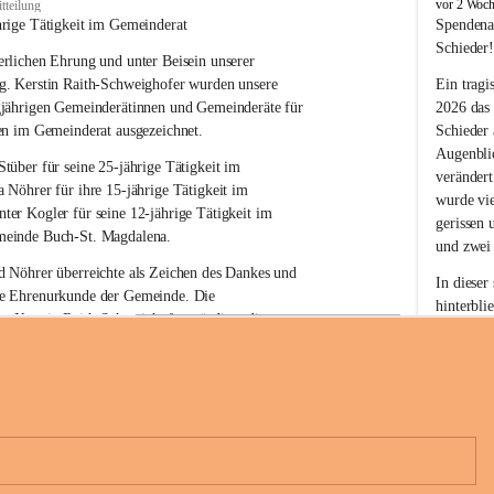
B
vor 2 Woc
tteilung
u
hrige Tätigkeit im Gemeinderat
Spendena
c
Schieder
rlichen Ehrung und unter Beisein unserer 
h
-
g. Kerstin Raith-Schweighofer wurden unsere 
Ein tragi
S
gjährigen Gemeinderätinnen und Gemeinderäte für 
2026 das
t
en im Gemeinderat ausgezeichnet.
Schieder
.
Augenblic
M
Stüber 
für seine 
25-jährige Tätigkeit
 im 
verändert
a
a Nöhrer 
für ihre
 15-jährige Tätigkeit
 im 
wurde vi
g
nter Kogler 
für seine
 12-jährige Tätigkeit
 im 
d
gerissen 
einde Buch-St. Magdalena. 
a
und zwei
l
 Nöhrer überreichte als Zeichen des Dankes und 
e
In dieser
e Ehrenurkunde der Gemeinde. Die 
n
hinterbli
. Kerstin Raith-Schweighofer würdigte die 
a
Mit Ihrer
politische Tätigkeit mit der Überreichung eines 
der Antei
eiermärkischen Landesregierung.
Wir dank
t. Magdalena und das Land Steiermark bedanken 
Spendern 
n langjährigen Einsatz, das verantwortungsbewusste 
Unterstüt
+6
wertvolle Mitarbeit zum Wohle der 
ihr Mitge
n und Gemeindebürger!