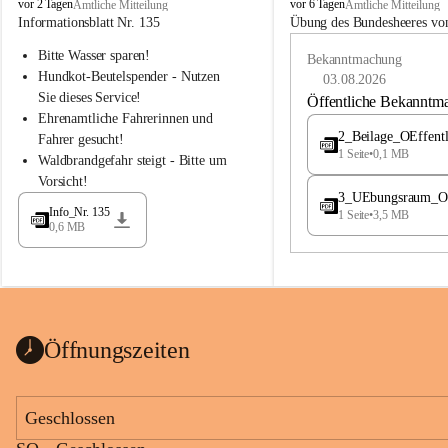
B
B
vor 2 Tagen
vor 6 Tagen
Amtliche Mitteilung
Amtliche Mitteilung
u
u
Informationsblatt Nr. 135
Übung des Bundesheeres von
c
c
Bitte Wasser sparen!
h
h
Bekanntmachung
-
-
Hundkot-Beutelspender - Nutzen 
03.08.2026
S
S
Sie dieses Service!
Öffentliche Bekanntm
t
t
Ehrenamtliche Fahrerinnen und 
.
.
2_Beilage_OEffent
Fahrer gesucht!
M
M
1 Seite
•
0,1 MB
Waldbrandgefahr steigt - Bitte um 
a
a
Vorsicht!
g
g
3_UEbungsraum_OEs
d
d
Info_Nr. 135
1 Seite
•
3,5 MB
a
a
0,6 MB
l
l
e
e
n
n
a
a
Öffnungszeiten
Geschlossen