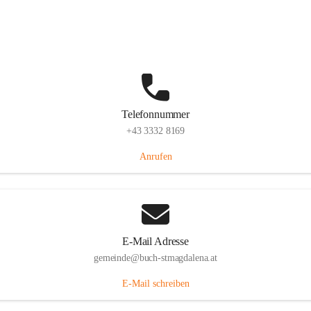
St. Magdalena 55, 8274 Buch-St. Magdalena, AUT
Auf Karte ansehen
Telefonnummer
+43 3332 8169
Anrufen
E-Mail Adresse
gemeinde@buch-stmagdalena.at
E-Mail schreiben