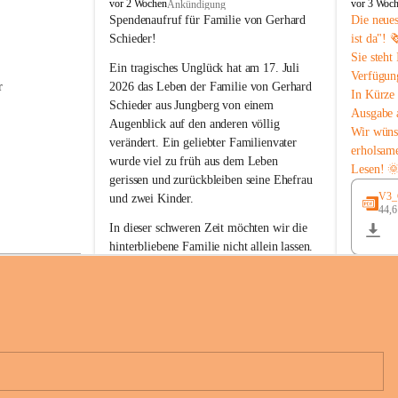
B
B
vor 2 Wochen
vor 3 Woc
Ankündigung
u
u
Spendenaufruf für Familie von Gerhard 
Die neue
c
c
Schieder!
ist da"! 
h
h
Sie steht
-
-
Ein tragisches Unglück hat am 17. Juli 
Verfügun
S
S
r 
2026 das Leben der Familie von Gerhard 
In Kürze 
t
t
Schieder aus Jungberg von einem 
Ausgabe 
.
.
Augenblick auf den anderen völlig 
M
M
Wir wüns
verändert. Ein geliebter Familienvater 
a
a
erholsam
wurde viel zu früh aus dem Leben 
g
g
Lesen! 
d
d
gerissen und zurückbleiben seine Ehefrau 
a
a
V3_G
und zwei Kinder.
l
l
44,
 
e
e
In dieser schweren Zeit möchten wir die 
n
n
hinterbliebene Familie nicht allein lassen. 
a
a
Mit Ihrer Spende können Sie ein Zeichen 
der Anteilnahme und der Solidarität setzen.
Wir danken allen Spenderinnen und 
n 
Spendern von Herzen für ihre 
e 
Unterstützung, ihre Hilfsbereitschaft und 
ihr Mitgefühl.