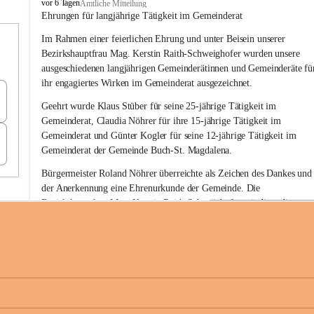
B
vor 6 Tagen
Amtliche Mitteilung
u
Ehrungen für langjährige Tätigkeit im Gemeinderat
c
Im Rahmen einer feierlichen Ehrung und unter Beisein unserer 
h
-
Bezirkshauptfrau Mag. Kerstin Raith-Schweighofer wurden unsere 
S
ausgeschiedenen langjährigen Gemeinderätinnen und Gemeinderäte fü
t
ihr engagiertes Wirken im Gemeinderat ausgezeichnet.
.
M
Geehrt wurde 
Klaus Stüber 
für seine 
25-jährige Tätigkeit
 im 
a
Gemeinderat, 
Claudia Nöhrer 
für ihre
 15-jährige Tätigkeit
 im 
g
Gemeinderat und 
Günter Kogler 
für seine
 12-jährige Tätigkeit
 im 
d
Gemeinderat der Gemeinde Buch-St. Magdalena. 
a
l
Bürgermeister Roland Nöhrer überreichte als Zeichen des Dankes und
e
der Anerkennung eine Ehrenurkunde der Gemeinde. Die 
n
Bezirkshauptfrau Mag. Kerstin Raith-Schweighofer würdigte die 
a
langjährige kommunalpolitische Tätigkeit mit der Überreichung eines 
Ehrendiploms der Steiermärkischen Landesregierung.
Die Gemeinde Buch-St. Magdalena und das Land Steiermark bedanke
sich herzlich für den langjährigen Einsatz, das verantwortungsbewusst
+6
Engagement und die wertvolle Mitarbeit zum Wohle der 
Gemeindebürgerinnen und Gemeindebürger!