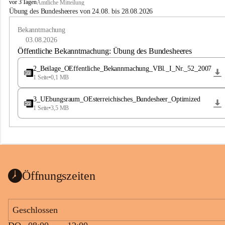
B
vor 3 Tagen
Amtliche Mitteilung
u
Übung des Bundesheeres von 24.08. bis 28.08.2026
c
h
Bekanntmachung
-
03.08.2026
S
Öffentliche Bekanntmachung: Übung des Bundesheeres
t
.
2_Beilage_OEffentliche_Bekannmachung_VBl._I_Nr._52_2007
M
1 Seite
•
0,1 MB
a
g
3_UEbungsraum_OEsterreichisches_Bundesheer_Optimized
d
1 Seite
•
3,5 MB
a
l
e
n
a
Öffnungszeiten
Geschlossen