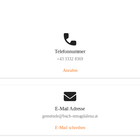
St. Magdalena 55, 8274 Buch-St. Magdalena, AUT
Auf Karte ansehen
Telefonnummer
+43 3332 8169
Anrufen
E-Mail Adresse
gemeinde@buch-stmagdalena.at
E-Mail schreiben