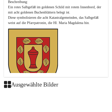
Beschreibung:

Ein rotes Salbgefäß im goldenen Schild mit rotem Innenbord, der 
mit acht goldenen Buchenblättern belegt ist.

Diese symbolisieren die acht Katastralgemeinden, das Salbgefäß 
Ausgewählte Bilder
Das neue Wappen ist eine Verschmelzung der Wappen der ehemals 
selbstständigen Gemeinden Buch-Geiseldorf und St. Magdalena.
