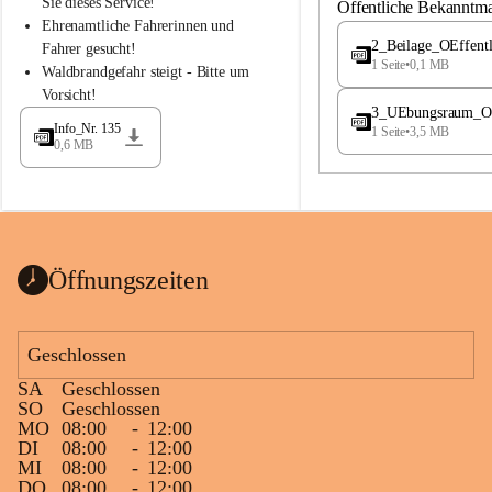
S
S
Sie dieses Service!
Öffentliche Bekanntm
t
t
Ehrenamtliche Fahrerinnen und 
.
.
2_Beilage_OEffent
Fahrer gesucht!
M
M
1 Seite
•
0,1 MB
Waldbrandgefahr steigt - Bitte um 
a
a
Vorsicht!
g
g
3_UEbungsraum_OEs
d
d
Info_Nr. 135
1 Seite
•
3,5 MB
a
a
0,6 MB
l
l
e
e
n
n
a
a
Öffnungszeiten
Geschlossen
SA
Geschlossen
SO
Geschlossen
MO
08:00
-
12:00
DI
08:00
-
12:00
MI
08:00
-
12:00
DO
08:00
-
12:00