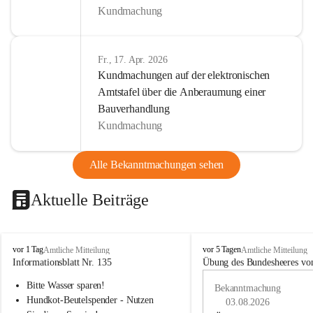
Kundmachung
Fr., 17. Apr. 2026
Kundmachungen auf der elektronischen
Amtstafel über die Anberaumung einer
Bauverhandlung
Kundmachung
Alle Bekanntmachungen sehen
Aktuelle Beiträge
B
B
vor 1 Tag
vor 5 Tagen
Amtliche Mitteilung
Amtliche Mitteilung
u
u
Informationsblatt Nr. 135
Übung des Bundesheeres von
c
c
Bitte Wasser sparen!
h
h
Bekanntmachung
-
-
Hundkot-Beutelspender - Nutzen 
03.08.2026