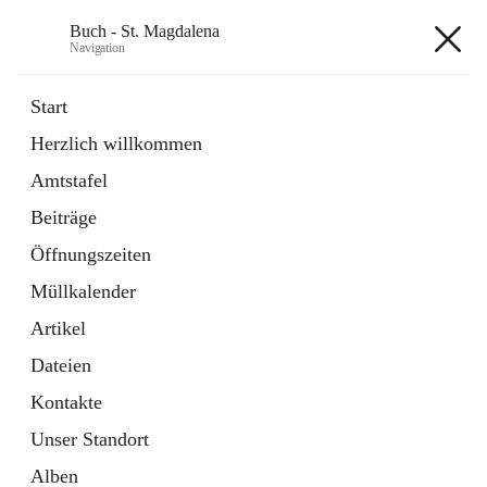
Buch - St. Magdalena
Navigation
Buch - St. Magdalena
Start
Herzlich willkommen
Gemeinde
Amtstafel
11 Schnellzugriffe
Beiträge
Bürgerservice
10 Schnellzugriffe
Öffnungszeiten
Müllkalender
+6
Artikel
Dateien
Kontakte
Unser Standort
Hauptadresse
Alben