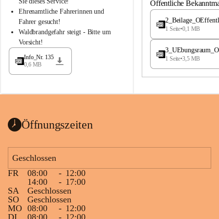
S
S
Sie dieses Service!
Öffentliche Bekanntm
t
t
Ehrenamtliche Fahrerinnen und 
.
.
2_Beilage_OEffent
Fahrer gesucht!
M
M
1 Seite
•
0,1 MB
Waldbrandgefahr steigt - Bitte um 
a
a
Vorsicht!
g
g
3_UEbungsraum_OEs
d
d
Info_Nr. 135
1 Seite
•
3,5 MB
a
a
0,6 MB
l
l
e
e
n
n
a
a
Öffnungszeiten
Geschlossen
FR
08:00
-
12:00
14:00
-
17:00
SA
Geschlossen
SO
Geschlossen
MO
08:00
-
12:00
DI
08:00
-
12:00