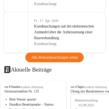
Kundmachung
Fr., 17. Apr. 2026
Kundmachungen auf der elektronischen
Amtstafel über die Anberaumung einer
Bauverhandlung
Kundmachung
Alle Bekanntmachungen sehen
Aktuelle Beiträge
B
B
vor 8 Stunden
vor 4 Tagen
Amtliche Mitteilung
Amtliche Mitteilung
u
u
Informationsblatt Nr. 135
Übung des Bundesheeres von
c
c
Bitte Wasser sparen!
h
h
Bekanntmachung
-
-
Hundkot-Beutelspender - Nutzen 
03.08.2026