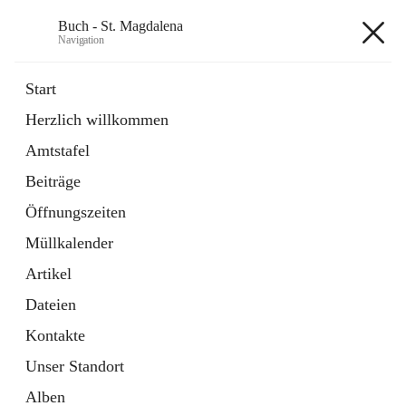
Buch - St. Magdalena
Navigation
Buch - St. Magdalena
Start
Herzlich willkommen
Gemeinde
Amtstafel
11 Schnellzugriffe
Beiträge
Bürgerservice
10 Schnellzugriffe
Öffnungszeiten
Müllkalender
+6
Artikel
Dateien
Kontakte
Unser Standort
Hauptadresse
Alben