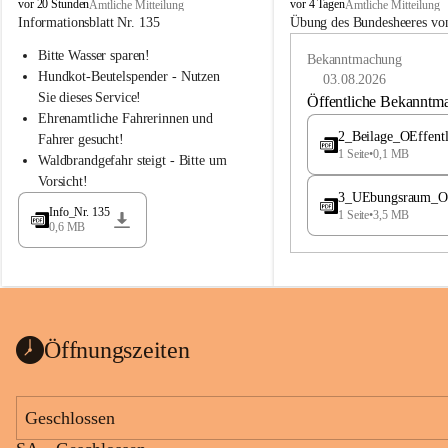
B
B
vor 20 Stunden
vor 4 Tagen
Amtliche Mitteilung
Amtliche Mitteilung
u
u
Informationsblatt Nr. 135
Übung des Bundesheeres von
c
c
Bitte Wasser sparen!
h
h
Bekanntmachung
-
-
Hundkot-Beutelspender - Nutzen 
03.08.2026
S
S
Sie dieses Service!
Öffentliche Bekanntm
t
t
Ehrenamtliche Fahrerinnen und 
.
.
2_Beilage_OEffent
Fahrer gesucht!
M
M
1 Seite
•
0,1 MB
Waldbrandgefahr steigt - Bitte um 
a
a
Vorsicht!
g
g
3_UEbungsraum_OEs
d
d
Info_Nr. 135
1 Seite
•
3,5 MB
a
a
0,6 MB
l
l
e
e
n
n
a
a
Öffnungszeiten
Geschlossen