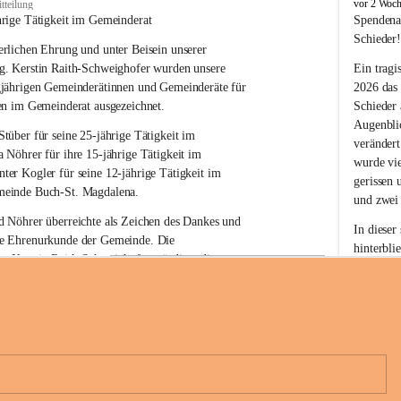
B
vor 2 Woc
tteilung
u
hrige Tätigkeit im Gemeinderat
Spendena
c
Schieder
rlichen Ehrung und unter Beisein unserer 
h
-
g. Kerstin Raith-Schweighofer wurden unsere 
Ein tragi
S
gjährigen Gemeinderätinnen und Gemeinderäte für 
2026 das
t
en im Gemeinderat ausgezeichnet.
Schieder
.
Augenblic
M
Stüber 
für seine 
25-jährige Tätigkeit
 im 
verändert
a
a Nöhrer 
für ihre
 15-jährige Tätigkeit
 im 
wurde vi
g
nter Kogler 
für seine
 12-jährige Tätigkeit
 im 
d
gerissen 
einde Buch-St. Magdalena. 
a
und zwei
l
 Nöhrer überreichte als Zeichen des Dankes und 
e
In dieser
e Ehrenurkunde der Gemeinde. Die 
n
hinterbli
. Kerstin Raith-Schweighofer würdigte die 
a
Mit Ihrer
politische Tätigkeit mit der Überreichung eines 
der Antei
eiermärkischen Landesregierung.
Wir dank
t. Magdalena und das Land Steiermark bedanken 
Spendern 
n langjährigen Einsatz, das verantwortungsbewusste 
Unterstüt
+6
wertvolle Mitarbeit zum Wohle der 
ihr Mitge
n und Gemeindebürger!