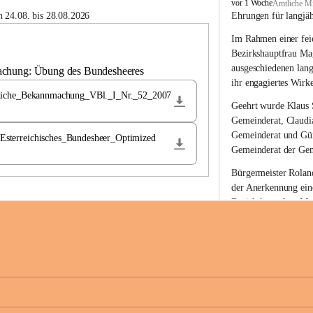
B
vor 1 Woche
Amtliche Mi
u
 24.08. bis 28.08.2026
Ehrungen für langjä
c
Im Rahmen einer feie
h
-
Bezirkshauptfrau Ma
S
ausgeschiedenen lan
achung: Übung des Bundesheeres
t
ihr engagiertes Wirk
.
liche_Bekannmachung_VBl._I_Nr._52_2007
M
Geehrt wurde 
Klaus 
a
Gemeinderat, 
Claudi
g
Gemeinderat und 
Gü
terreichisches_Bundesheer_Optimized
d
Gemeinderat der Gem
a
l
Bürgermeister Roland
e
der Anerkennung ein
n
Bezirkshauptfrau Mag
a
langjährige kommunal
Ehrendiploms der St
Die Gemeinde Buch-S
sich herzlich für de
Engagement und die 
Gemeindebürgerinne