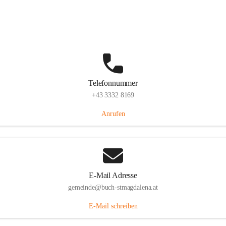
St. Magdalena 55, 8274 Buch-St. Magdalena, AUT
Auf Karte ansehen
Telefonnummer
+43 3332 8169
Anrufen
E-Mail Adresse
gemeinde@buch-stmagdalena.at
E-Mail schreiben