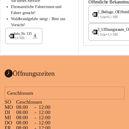
S
S
Sie dieses Service!
Öffentliche Bekanntm
t
t
Ehrenamtliche Fahrerinnen und 
.
.
2_Beilage_OEffent
Fahrer gesucht!
M
M
1 Seite
•
0,1 MB
Waldbrandgefahr steigt - Bitte um 
a
a
Vorsicht!
g
g
3_UEbungsraum_OEs
d
d
Info_Nr. 135
1 Seite
•
3,5 MB
a
a
0,6 MB
l
l
e
e
n
n
a
a
Öffnungszeiten
Geschlossen
SO
Geschlossen
MO
08:00
-
12:00
DI
08:00
-
12:00
MI
08:00
-
12:00
DO
08:00
-
12:00
FR
08:00
-
12:00