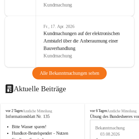
Kundmachung
Fr., 17. Apr. 2026
Kundmachungen auf der elektronischen
Amtstafel über die Anberaumung einer
Bauverhandlung
Kundmachung
Alle Bekanntmachungen sehen
Aktuelle Beiträge
B
B
vor 2 Tagen
vor 6 Tagen
Amtliche Mitteilung
Amtliche Mitteilung
u
u
Informationsblatt Nr. 135
Übung des Bundesheeres von
c
c
Bitte Wasser sparen!
h
h
Bekanntmachung
-
-
Hundkot-Beutelspender - Nutzen 
03.08.2026