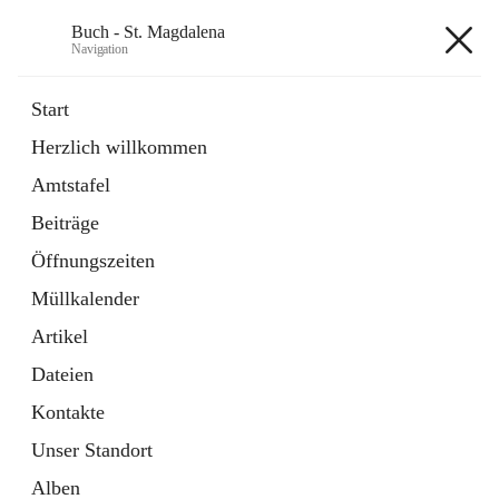
Buch - St. Magdalena
Navigation
Buch - St. Magdalena
Start
Herzlich willkommen
Gemeinde
Amtstafel
11 Schnellzugriffe
Beiträge
Bürgerservice
10 Schnellzugriffe
Öffnungszeiten
Müllkalender
+6
Artikel
Dateien
Kontakte
Unser Standort
Hauptadresse
Alben