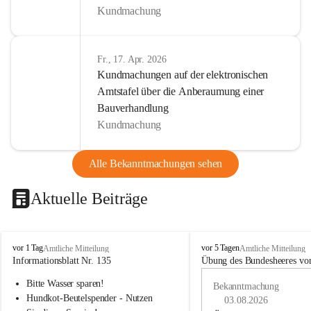
Kundmachung
Fr., 17. Apr. 2026
Kundmachungen auf der elektronischen
Amtstafel über die Anberaumung einer
Bauverhandlung
Kundmachung
Alle Bekanntmachungen sehen
Aktuelle Beiträge
B
B
vor 1 Tag
vor 5 Tagen
Amtliche Mitteilung
Amtliche Mitteilung
u
u
Informationsblatt Nr. 135
Übung des Bundesheeres von
c
c
Bitte Wasser sparen!
h
h
Bekanntmachung
-
-
Hundkot-Beutelspender - Nutzen 
03.08.2026