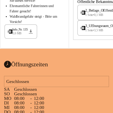
S
S
Sie dieses Service!
Öffentliche Bekanntm
t
t
Ehrenamtliche Fahrerinnen und 
.
.
2_Beilage_OEffent
Fahrer gesucht!
M
M
1 Seite
•
0,1 MB
Waldbrandgefahr steigt - Bitte um 
a
a
Vorsicht!
g
g
3_UEbungsraum_OEs
d
d
Info_Nr. 135
1 Seite
•
3,5 MB
a
a
0,6 MB
l
l
e
e
n
n
a
a
Öffnungszeiten
Geschlossen
SA
Geschlossen
SO
Geschlossen
MO
08:00
-
12:00
DI
08:00
-
12:00
MI
08:00
-
12:00
DO
08:00
-
12:00