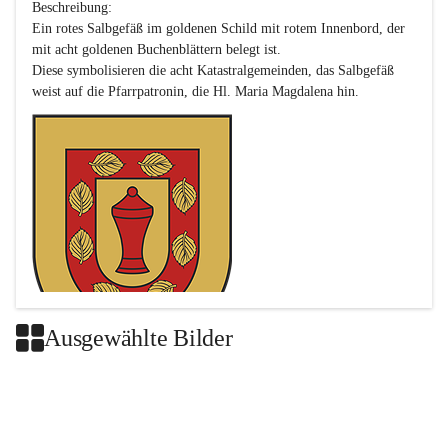
Beschreibung:

Ein rotes Salbgefäß im goldenen Schild mit rotem Innenbord, der 
mit acht goldenen Buchenblättern belegt ist.

Diese symbolisieren die acht Katastralgemeinden, das Salbgefäß 
Ausgewählte Bilder
Das neue Wappen ist eine Verschmelzung der Wappen der ehemals 
selbstständigen Gemeinden Buch-Geiseldorf und St. Magdalena.
