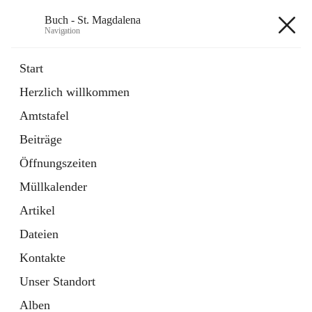
Buch - St. Magdalena
Navigation
Buch - St. Magdalena
Start
Herzlich willkommen
Gemeinde
Amtstafel
11 Schnellzugriffe
Beiträge
Bürgerservice
10 Schnellzugriffe
Öffnungszeiten
Müllkalender
+6
Artikel
Dateien
Kontakte
Unser Standort
Hauptadresse
Alben