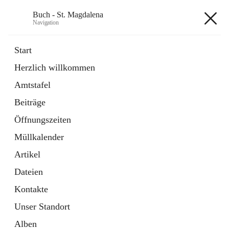
Buch - St. Magdalena
Navigation
Buch - St. Magdalena
Start
Herzlich willkommen
Gemeinde
Amtstafel
11 Schnellzugriffe
Beiträge
Bürgerservice
10 Schnellzugriffe
Öffnungszeiten
Müllkalender
+6
Artikel
Dateien
Kontakte
Unser Standort
Hauptadresse
Alben