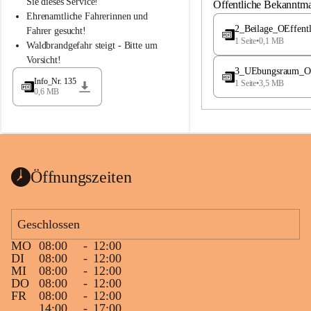
S
S
Sie dieses Service!
Öffentliche Bekanntm
t
t
Ehrenamtliche Fahrerinnen und 
.
.
2_Beilage_OEffent
Fahrer gesucht!
M
M
1 Seite
•
0,1 MB
Waldbrandgefahr steigt - Bitte um 
a
a
Vorsicht!
g
g
3_UEbungsraum_OEs
d
d
Info_Nr. 135
1 Seite
•
3,5 MB
a
a
0,6 MB
l
l
e
e
n
n
a
a
Öffnungszeiten
Geschlossen
MO
08:00
-
12:00
DI
08:00
-
12:00
MI
08:00
-
12:00
DO
08:00
-
12:00
FR
08:00
-
12:00
14:00
-
17:00