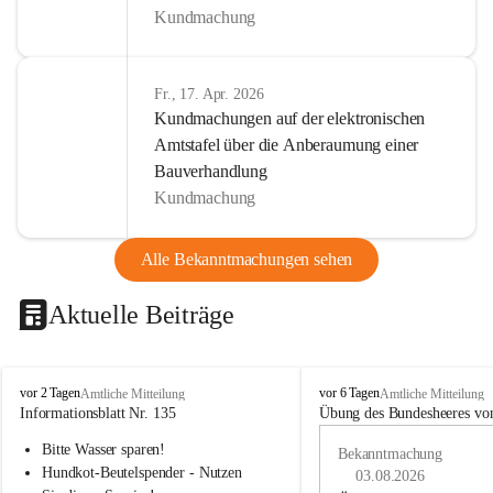
Kundmachung
Fr., 17. Apr. 2026
Kundmachungen auf der elektronischen
Amtstafel über die Anberaumung einer
Bauverhandlung
Kundmachung
Alle Bekanntmachungen sehen
Aktuelle Beiträge
B
B
vor 2 Tagen
vor 6 Tagen
Amtliche Mitteilung
Amtliche Mitteilung
u
u
Informationsblatt Nr. 135
Übung des Bundesheeres von
c
c
Bitte Wasser sparen!
h
h
Bekanntmachung
-
-
Hundkot-Beutelspender - Nutzen 
03.08.2026