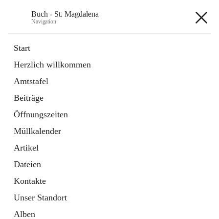
Buch - St. Magdalena
Navigation
Buch - St. Magdalena
Start
Herzlich willkommen
Gemeinde
Amtstafel
11 Schnellzugriffe
Beiträge
Bürgerservice
10 Schnellzugriffe
Öffnungszeiten
Müllkalender
+6
Artikel
Dateien
Kontakte
Unser Standort
Hauptadresse
Alben