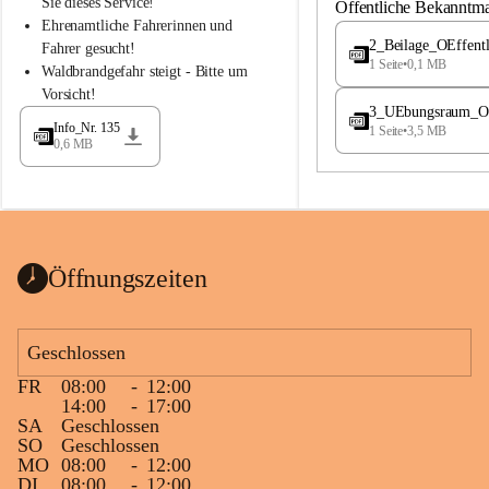
S
S
Sie dieses Service!
Öffentliche Bekanntm
t
t
Ehrenamtliche Fahrerinnen und 
.
.
2_Beilage_OEffent
Fahrer gesucht!
M
M
1 Seite
•
0,1 MB
Waldbrandgefahr steigt - Bitte um 
a
a
Vorsicht!
g
g
3_UEbungsraum_OEs
d
d
Info_Nr. 135
1 Seite
•
3,5 MB
a
a
0,6 MB
l
l
e
e
n
n
a
a
Öffnungszeiten
Geschlossen
FR
08:00
-
12:00
14:00
-
17:00
SA
Geschlossen
SO
Geschlossen
MO
08:00
-
12:00
DI
08:00
-
12:00