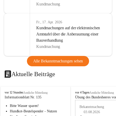
Kundmachung
Fr., 17. Apr. 2026
Kundmachungen auf der elektronischen
Amtstafel über die Anberaumung einer
Bauverhandlung
Kundmachung
Alle Bekanntmachungen sehen
Aktuelle Beiträge
B
B
vor 12 Stunden
vor 4 Tagen
Amtliche Mitteilung
Amtliche Mitteilung
u
u
Informationsblatt Nr. 135
Übung des Bundesheeres von
c
c
Bitte Wasser sparen!
h
h
Bekanntmachung
-
-
Hundkot-Beutelspender - Nutzen 
03.08.2026