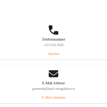
St. Magdalena 55, 8274 Buch-St. Magdalena, AUT
Auf Karte ansehen
Telefonnummer
+43 3332 8169
Anrufen
E-Mail Adresse
gemeinde@buch-stmagdalena.at
E-Mail schreiben