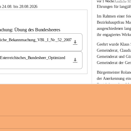
B
vor 1 Woche
Amtliche Mi
u
 24.08. bis 28.08.2026
Ehrungen für langjä
c
Im Rahmen einer feie
h
-
Bezirkshauptfrau Ma
S
ausgeschiedenen lan
achung: Übung des Bundesheeres
t
ihr engagiertes Wirk
.
liche_Bekannmachung_VBl._I_Nr._52_2007
M
Geehrt wurde 
Klaus 
a
Gemeinderat, 
Claudi
g
Gemeinderat und 
Gü
terreichisches_Bundesheer_Optimized
d
Gemeinderat der Gem
a
l
Bürgermeister Roland
e
der Anerkennung ein
n
Bezirkshauptfrau Mag
a
langjährige kommunal
Ehrendiploms der St
Die Gemeinde Buch-S
sich herzlich für de
Engagement und die 
Gemeindebürgerinne