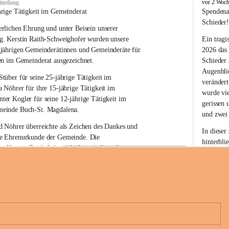
B
vor 2 Woc
tteilung
u
hrige Tätigkeit im Gemeinderat
Spendena
c
Schieder
rlichen Ehrung und unter Beisein unserer 
h
-
g. Kerstin Raith-Schweighofer wurden unsere 
Ein tragi
S
gjährigen Gemeinderätinnen und Gemeinderäte für 
2026 das
t
en im Gemeinderat ausgezeichnet.
Schieder
.
Augenblic
M
Stüber 
für seine 
25-jährige Tätigkeit
 im 
verändert
a
a Nöhrer 
für ihre
 15-jährige Tätigkeit
 im 
wurde vi
g
nter Kogler 
für seine
 12-jährige Tätigkeit
 im 
d
gerissen 
einde Buch-St. Magdalena. 
a
und zwei
l
 Nöhrer überreichte als Zeichen des Dankes und 
e
In dieser
e Ehrenurkunde der Gemeinde. Die 
n
hinterbli
. Kerstin Raith-Schweighofer würdigte die 
a
Mit Ihrer
politische Tätigkeit mit der Überreichung eines 
der Antei
eiermärkischen Landesregierung.
Wir dank
t. Magdalena und das Land Steiermark bedanken 
Spendern 
n langjährigen Einsatz, das verantwortungsbewusste 
Unterstüt
+6
wertvolle Mitarbeit zum Wohle der 
ihr Mitge
n und Gemeindebürger!