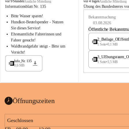
B
B
vor 9 Stunden
vor 4 Tagen
Amtliche Mitteilung
Amtliche Mitteilung
u
u
Informationsblatt Nr. 135
Übung des Bundesheeres von
c
c
Bitte Wasser sparen!
h
h
Bekanntmachung
-
-
Hundkot-Beutelspender - Nutzen 
03.08.2026
S
S
Sie dieses Service!
Öffentliche Bekanntm
t
t
Ehrenamtliche Fahrerinnen und 
.
.
2_Beilage_OEffent
Fahrer gesucht!
M
M
1 Seite
•
0,1 MB
Waldbrandgefahr steigt - Bitte um 
a
a
Vorsicht!
g
g
3_UEbungsraum_OEs
d
d
Info_Nr. 135
1 Seite
•
3,5 MB
a
a
0,6 MB
l
l
e
e
n
n
a
a
Öffnungszeiten
Geschlossen