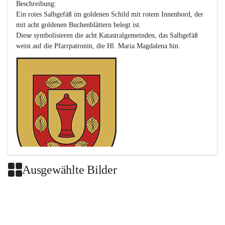
Beschreibung:

Ein rotes Salbgefäß im goldenen Schild mit rotem Innenbord, der 
mit acht goldenen Buchenblättern belegt ist.

Diese symbolisieren die acht Katastralgemeinden, das Salbgefäß 
Ausgewählte Bilder
Das neue Wappen ist eine Verschmelzung der Wappen der ehemals 
selbstständigen Gemeinden Buch-Geiseldorf und St. Magdalena.
