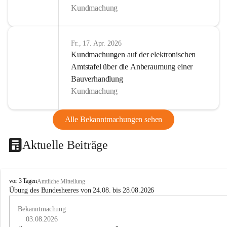
Kundmachung
Fr., 17. Apr. 2026
Kundmachungen auf der elektronischen
Amtstafel über die Anberaumung einer
Bauverhandlung
Kundmachung
Alle Bekanntmachungen sehen
Aktuelle Beiträge
B
vor 3 Tagen
Amtliche Mitteilung
u
Übung des Bundesheeres von 24.08. bis 28.08.2026
c
h
Bekanntmachung
-
03.08.2026