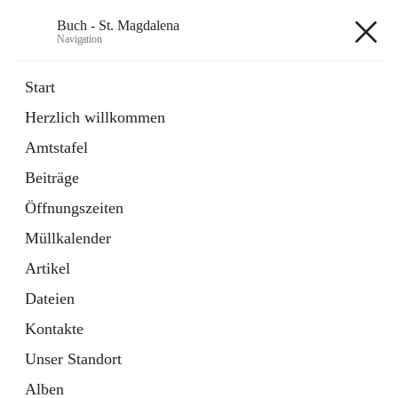
Buch - St. Magdalena
Navigation
Buch - St. Magdalena
Start
Herzlich willkommen
Gemeinde
Amtstafel
11 Schnellzugriffe
Beiträge
Bürgerservice
10 Schnellzugriffe
Öffnungszeiten
Müllkalender
+6
Artikel
Dateien
Kontakte
Unser Standort
Hauptadresse
Alben