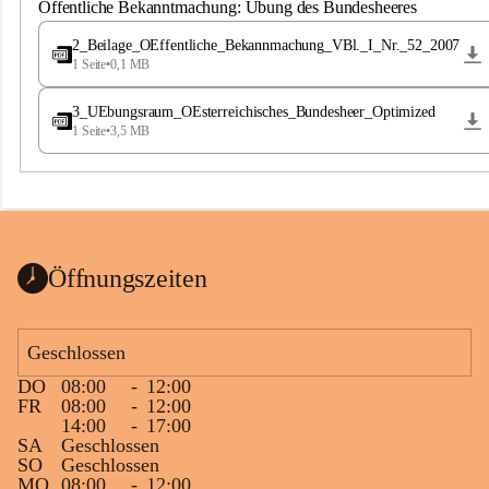
S
Öffentliche Bekanntmachung: Übung des Bundesheeres
t
.
2_Beilage_OEffentliche_Bekannmachung_VBl._I_Nr._52_2007
M
1 Seite
•
0,1 MB
a
g
3_UEbungsraum_OEsterreichisches_Bundesheer_Optimized
d
1 Seite
•
3,5 MB
a
l
e
n
a
Öffnungszeiten
Geschlossen
DO
08:00
-
12:00
FR
08:00
-
12:00
14:00
-
17:00
SA
Geschlossen
SO
Geschlossen
MO
08:00
-
12:00