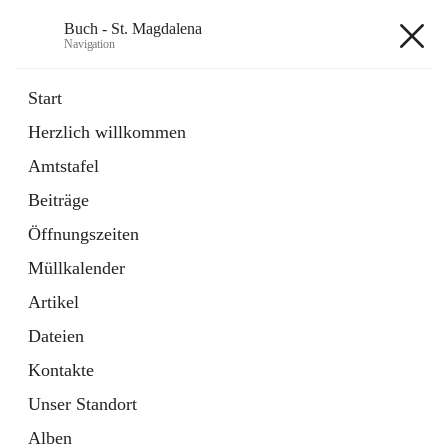
Buch - St. Magdalena
Navigation
Buch - St. Magdalena
Start
Herzlich willkommen
Gemeinde
Amtstafel
11 Schnellzugriffe
Beiträge
Bürgerservice
10 Schnellzugriffe
Öffnungszeiten
Müllkalender
+6
Artikel
Dateien
Kontakte
Unser Standort
Hauptadresse
Alben