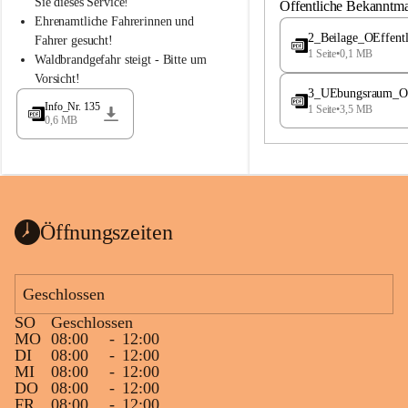
S
S
Sie dieses Service!
Öffentliche Bekanntm
t
t
Ehrenamtliche Fahrerinnen und 
.
.
2_Beilage_OEffent
Fahrer gesucht!
M
M
1 Seite
•
0,1 MB
Waldbrandgefahr steigt - Bitte um 
a
a
Vorsicht!
g
g
3_UEbungsraum_OEs
d
d
Info_Nr. 135
1 Seite
•
3,5 MB
a
a
0,6 MB
l
l
e
e
n
n
a
a
Öffnungszeiten
Geschlossen
SO
Geschlossen
MO
08:00
-
12:00
DI
08:00
-
12:00
MI
08:00
-
12:00
DO
08:00
-
12:00
FR
08:00
-
12:00