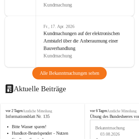
Kundmachung
Fr., 17. Apr. 2026
Kundmachungen auf der elektronischen
Amtstafel über die Anberaumung einer
Bauverhandlung
Kundmachung
Alle Bekanntmachungen sehen
Aktuelle Beiträge
B
B
vor 2 Tagen
vor 6 Tagen
Amtliche Mitteilung
Amtliche Mitteilung
u
u
Informationsblatt Nr. 135
Übung des Bundesheeres von
c
c
Bitte Wasser sparen!
h
h
Bekanntmachung
-
-
Hundkot-Beutelspender - Nutzen 
03.08.2026