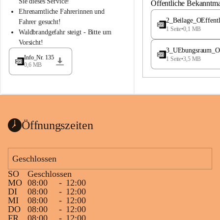
S
S
Sie dieses Service!
Öffentliche Bekanntm
t
t
Ehrenamtliche Fahrerinnen und 
.
.
2_Beilage_OEffent
Fahrer gesucht!
M
M
1 Seite
•
0,1 MB
Waldbrandgefahr steigt - Bitte um 
a
a
Vorsicht!
g
g
3_UEbungsraum_OEs
d
d
Info_Nr. 135
1 Seite
•
3,5 MB
a
a
0,6 MB
l
l
e
e
n
n
a
a
Öffnungszeiten
Geschlossen
SO
Geschlossen
MO
08:00
-
12:00
DI
08:00
-
12:00
MI
08:00
-
12:00
DO
08:00
-
12:00
FR
08:00
-
12:00