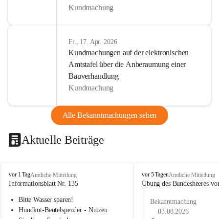
Kundmachung
Fr., 17. Apr. 2026
Kundmachungen auf der elektronischen
Amtstafel über die Anberaumung einer
Bauverhandlung
Kundmachung
Alle Bekanntmachungen sehen
Aktuelle Beiträge
B
B
vor 1 Tag
vor 5 Tagen
Amtliche Mitteilung
Amtliche Mitteilung
u
u
Informationsblatt Nr. 135
Übung des Bundesheeres von
c
c
Bitte Wasser sparen!
h
h
Bekanntmachung
-
-
Hundkot-Beutelspender - Nutzen 
03.08.2026