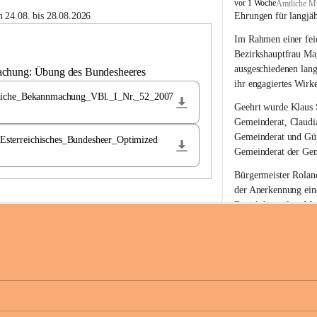
B
vor 1 Woche
Amtliche Mi
u
 24.08. bis 28.08.2026
Ehrungen für langjä
c
Im Rahmen einer feie
h
-
Bezirkshauptfrau Ma
S
ausgeschiedenen lan
achung: Übung des Bundesheeres
t
ihr engagiertes Wirk
.
liche_Bekannmachung_VBl._I_Nr._52_2007
M
Geehrt wurde 
Klaus 
a
Gemeinderat, 
Claudi
g
Gemeinderat und 
Gü
terreichisches_Bundesheer_Optimized
d
Gemeinderat der Gem
a
l
Bürgermeister Roland
e
der Anerkennung ein
n
Bezirkshauptfrau Mag
a
langjährige kommunal
Ehrendiploms der St
Die Gemeinde Buch-S
sich herzlich für de
Engagement und die 
Gemeindebürgerinne