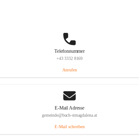
St. Magdalena 55, 8274 Buch-St. Magdalena, AUT
Auf Karte ansehen
Telefonnummer
+43 3332 8169
Anrufen
E-Mail Adresse
gemeinde@buch-stmagdalena.at
E-Mail schreiben