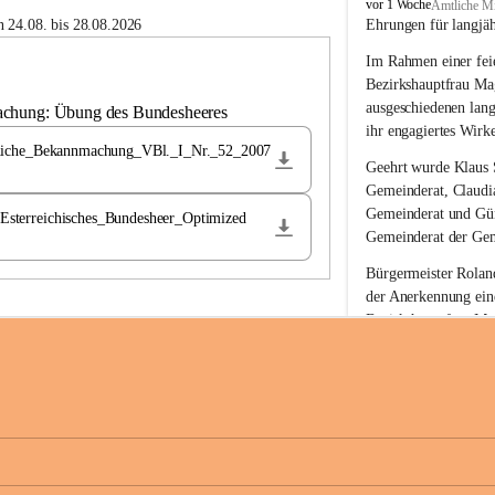
B
vor 1 Woche
Amtliche Mi
u
 24.08. bis 28.08.2026
Ehrungen für langjä
c
Im Rahmen einer feie
h
-
Bezirkshauptfrau Ma
S
ausgeschiedenen lan
achung: Übung des Bundesheeres
t
ihr engagiertes Wirk
.
liche_Bekannmachung_VBl._I_Nr._52_2007
M
Geehrt wurde 
Klaus 
a
Gemeinderat, 
Claudi
g
Gemeinderat und 
Gü
terreichisches_Bundesheer_Optimized
d
Gemeinderat der Gem
a
l
Bürgermeister Roland
e
der Anerkennung ein
n
Bezirkshauptfrau Mag
a
langjährige kommunal
Ehrendiploms der St
Die Gemeinde Buch-S
sich herzlich für de
Engagement und die 
Gemeindebürgerinne