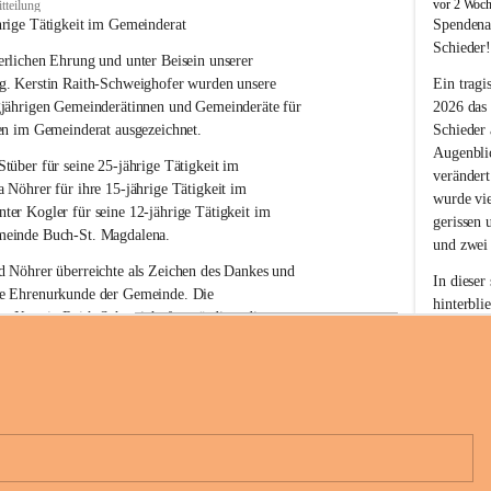
B
vor 2 Woc
tteilung
u
hrige Tätigkeit im Gemeinderat
Spendena
c
Schieder
rlichen Ehrung und unter Beisein unserer 
h
-
g. Kerstin Raith-Schweighofer wurden unsere 
Ein tragi
S
gjährigen Gemeinderätinnen und Gemeinderäte für 
2026 das
t
en im Gemeinderat ausgezeichnet.
Schieder
.
Augenblic
M
Stüber 
für seine 
25-jährige Tätigkeit
 im 
verändert
a
a Nöhrer 
für ihre
 15-jährige Tätigkeit
 im 
wurde vi
g
nter Kogler 
für seine
 12-jährige Tätigkeit
 im 
d
gerissen 
einde Buch-St. Magdalena. 
a
und zwei
l
 Nöhrer überreichte als Zeichen des Dankes und 
e
In dieser
e Ehrenurkunde der Gemeinde. Die 
n
hinterbli
. Kerstin Raith-Schweighofer würdigte die 
a
Mit Ihrer
politische Tätigkeit mit der Überreichung eines 
der Antei
eiermärkischen Landesregierung.
Wir dank
t. Magdalena und das Land Steiermark bedanken 
Spendern 
n langjährigen Einsatz, das verantwortungsbewusste 
Unterstüt
+6
wertvolle Mitarbeit zum Wohle der 
ihr Mitge
n und Gemeindebürger!