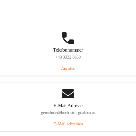
St. Magdalena 55, 8274 Buch-St. Magdalena, AUT
Auf Karte ansehen
Telefonnummer
+43 3332 8169
Anrufen
E-Mail Adresse
gemeinde@buch-stmagdalena.at
E-Mail schreiben