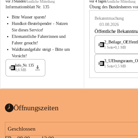
B
B
vor 3 Stunden
vor 4 Tagen
Amtliche Mitteilung
Amtliche Mitteilung
u
u
Informationsblatt Nr. 135
Übung des Bundesheeres von
c
c
Bitte Wasser sparen!
h
h
Bekanntmachung
-
-
Hundkot-Beutelspender - Nutzen 
03.08.2026
S
S
Sie dieses Service!
Öffentliche Bekanntm
t
t
Ehrenamtliche Fahrerinnen und 
.
.
2_Beilage_OEffent
Fahrer gesucht!
M
M
1 Seite
•
0,1 MB
Waldbrandgefahr steigt - Bitte um 
a
a
Vorsicht!
g
g
3_UEbungsraum_OEs
d
d
Info_Nr. 135
1 Seite
•
3,5 MB
a
a
0,6 MB
l
l
e
e
n
n
a
a
Öffnungszeiten
Geschlossen