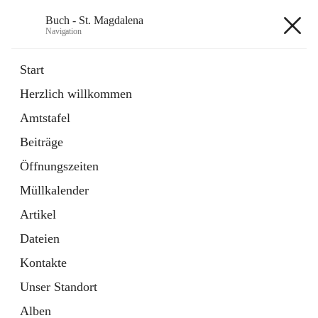
Buch - St. Magdalena
Navigation
Buch - St. Magdalena
Start
Herzlich willkommen
Gemeinde
Amtstafel
11 Schnellzugriffe
Beiträge
Bürgerservice
10 Schnellzugriffe
Öffnungszeiten
Müllkalender
+6
Artikel
Dateien
Kontakte
Unser Standort
Hauptadresse
Alben