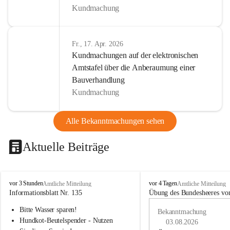
Kundmachung
Fr., 17. Apr. 2026
Kundmachungen auf der elektronischen
Amtstafel über die Anberaumung einer
Bauverhandlung
Kundmachung
Alle Bekanntmachungen sehen
Aktuelle Beiträge
B
B
vor 3 Stunden
vor 4 Tagen
Amtliche Mitteilung
Amtliche Mitteilung
u
u
Informationsblatt Nr. 135
Übung des Bundesheeres von
c
c
Bitte Wasser sparen!
h
h
Bekanntmachung
-
-
Hundkot-Beutelspender - Nutzen 
03.08.2026