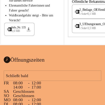
S
S
Sie dieses Service!
Öffentliche Bekanntm
t
t
Ehrenamtliche Fahrerinnen und 
.
.
2_Beilage_OEffent
Fahrer gesucht!
M
M
1 Seite
•
0,1 MB
Waldbrandgefahr steigt - Bitte um 
a
a
Vorsicht!
g
g
3_UEbungsraum_OEs
d
d
Info_Nr. 135
1 Seite
•
3,5 MB
a
a
0,6 MB
l
l
e
e
n
n
a
a
Öffnungszeiten
Schließt bald
FR
08:00
-
12:00
14:00
-
17:00
SA
Geschlossen
SO
Geschlossen
MO
08:00
-
12:00
DI
08:00
-
12:00