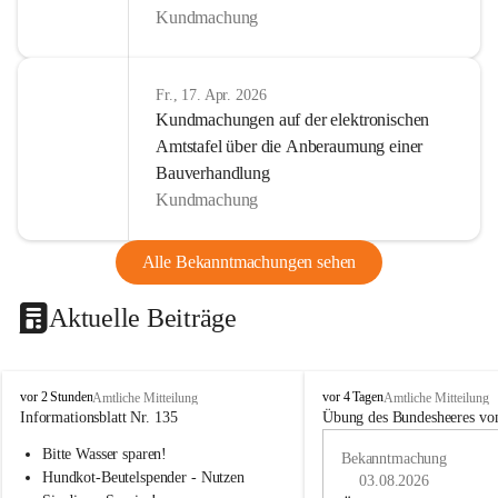
Kundmachung
Fr., 17. Apr. 2026
Kundmachungen auf der elektronischen
Amtstafel über die Anberaumung einer
Bauverhandlung
Kundmachung
Alle Bekanntmachungen sehen
Aktuelle Beiträge
B
B
vor 2 Stunden
vor 4 Tagen
Amtliche Mitteilung
Amtliche Mitteilung
u
u
Informationsblatt Nr. 135
Übung des Bundesheeres von
c
c
Bitte Wasser sparen!
h
h
Bekanntmachung
-
-
Hundkot-Beutelspender - Nutzen 
03.08.2026