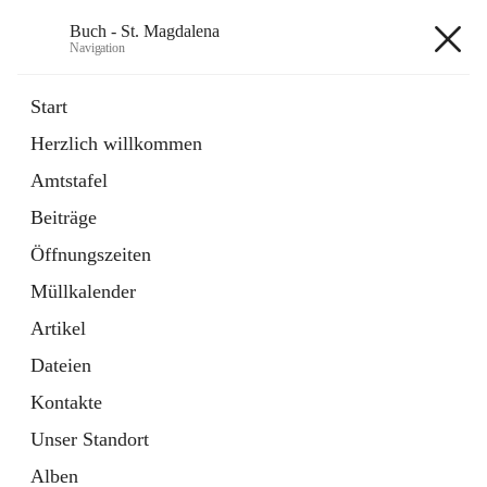
Buch - St. Magdalena
Navigation
Buch - St. Magdalena
Start
Herzlich willkommen
Gemeinde
Amtstafel
11 Schnellzugriffe
Beiträge
Bürgerservice
10 Schnellzugriffe
Öffnungszeiten
Müllkalender
+6
Artikel
Dateien
Kontakte
Unser Standort
Hauptadresse
Alben