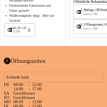
S
S
Sie dieses Service!
Öffentliche Bekanntm
t
t
Ehrenamtliche Fahrerinnen und 
.
.
2_Beilage_OEffent
Fahrer gesucht!
M
M
1 Seite
•
0,1 MB
Waldbrandgefahr steigt - Bitte um 
a
a
Vorsicht!
g
g
3_UEbungsraum_OEs
d
d
Info_Nr. 135
1 Seite
•
3,5 MB
a
a
0,6 MB
l
l
e
e
n
n
a
a
Öffnungszeiten
Schließt bald
FR
08:00
-
12:00
14:00
-
17:00
SA
Geschlossen
SO
Geschlossen
MO
08:00
-
12:00
DI
08:00
-
12:00